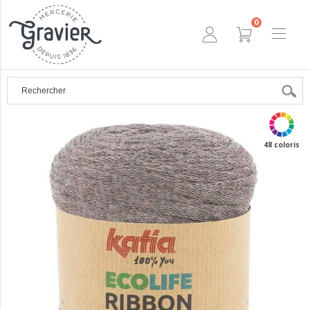
0
48 coloris