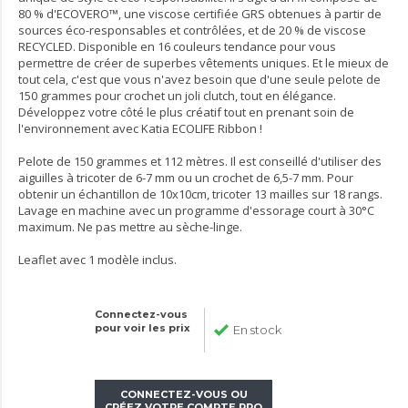
80 % d'ECOVERO™, une viscose certifiée GRS obtenues à partir de
sources éco-responsables et contrôlées, et de 20 % de viscose
RECYCLED. Disponible en 16 couleurs tendance pour vous
permettre de créer de superbes vêtements uniques. Et le mieux de
tout cela, c'est que vous n'avez besoin que d'une seule pelote de
150 grammes pour crochet un joli clutch, tout en élégance.
Développez votre côté le plus créatif tout en prenant soin de
l'environnement avec Katia ECOLIFE Ribbon !
Pelote de 150 grammes et 112 mètres. Il est conseillé d'utiliser des
aiguilles à tricoter de 6-7 mm ou un crochet de 6,5-7 mm. Pour
obtenir un échantillon de 10x10cm, tricoter 13 mailles sur 18 rangs.
Lavage en machine avec un programme d'essorage court à 30°C
maximum. Ne pas mettre au sèche-linge.
Leaflet avec 1 modèle inclus.
Connectez-vous
pour voir les prix
En stock
CONNECTEZ-VOUS OU
CRÉEZ VOTRE COMPTE PRO