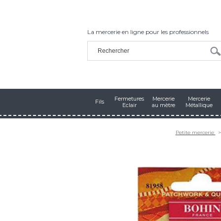
La mercerie en ligne pour les professionnels
Fermetures
Mercerie
Mercerie
Fils
Eclair
au mètre
Métallique
Petite mercerie