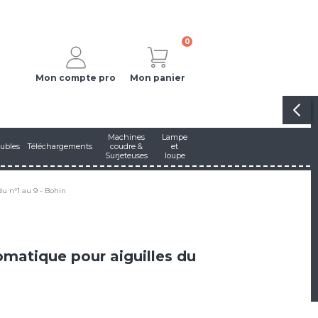
0
Mon compte pro
Mon panier
Machines
Lampe
ubles
Téléchargements
coudre &
et
Surjeteuses
loupe
du n°1 au 9 - Bohin
tomatique pour aiguilles du