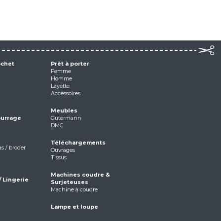
ochet
Prêt à porter
Femme
Homme
Layette
Accessoires
Meubles
ourrage
Gütermann
DMC
Téléchargements
as / broder
Ouvrages
Tissus
Machines coudre &
/ Lingerie
Surjeteuses
Machine à coudre
Lampe et loupe