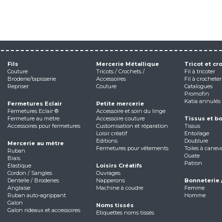
Fils
Mercerie Métallique
Tricot et cr
Couture
Tricots / Crochets /
Fil à tricoter
Broderie/tapisserie
Accessoires
Fil à crocheter
Repriser
Couture
Catalogues
Promofin
Katia annulés
Fermetures Eclair
Petite mercerie
Fermetures Eclair ®
Accessoire et soin du linge
Fermeture au mètre
Accessoire couture
Tissus et b
Accessoires pour fermetures
Customisation et réparation
Tissus
Loisir créatif
Entoilage
Editions
Doublure
Mercerie au mètre
Fermetures pour vêtements
Toiles à canev
Ruban
Ouate
Biais
Patron
Elastique
Loisirs Créatifs
Cordon / Sangles
Ouvrages
Dentelle / Broderies
Napperons
Bonneterie 
Anglaise
Machine à coudre
Femme
Ruban auto-agrippant
Homme
Galon
Noms tissés
Galon rideaux et accessoires
Etiquettes noms tissés