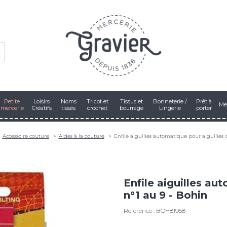
Petite
Loisirs
Noms
Tricot et
Tissus et
Bonneterie /
Prêt à
Me
mercerie
Créatifs
tissés
crochet
bourrage
Lingerie
porter
Accessoire couture
Aides à la couture
Enfile aiguilles automatique pour aiguilles 
Enfile aiguilles au
n°1 au 9 - Bohin
Référence : BOH81958