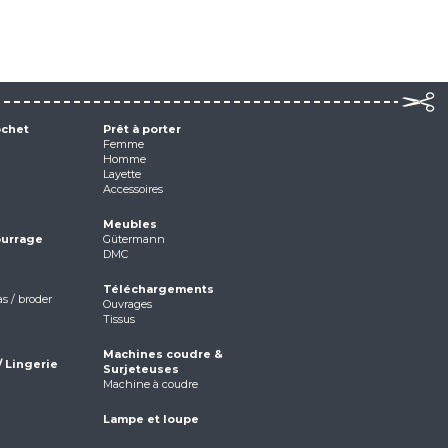
ochet
Prêt à porter
Femme
Homme
Layette
Accessoires
Meubles
ourrage
Gütermann
DMC
Téléchargements
as / broder
Ouvrages
Tissus
Machines coudre &
/ Lingerie
Surjeteuses
Machine à coudre
Lampe et loupe