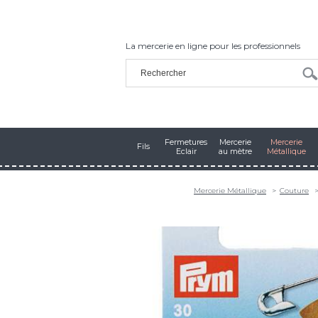
La mercerie en ligne pour les professionnels
Fermetures
Mercerie
Mercerie
Fils
Eclair
au mètre
Métallique
Mercerie Métallique
Couture