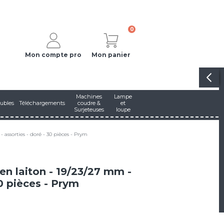
0
Mon compte pro
Mon panier
Machines
Lampe
ubles
Téléchargements
coudre &
et
Surjeteuses
loupe
 assorties - doré - 30 pièces - Prym
en laiton - 19/23/27 mm -
30 pièces - Prym