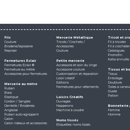
Fils
Mercerie Métallique
Tricot et cr
Couture
Tricots / Crochets /
Fil à tricoter
Broderie/tapisserie
Accessoires
Fil à crocheter
Repriser
Couture
Catalogues
Promofin
Katia annulés
Fermetures Eclair
Petite mercerie
Fermetures Eclair ®
Accessoire et soin du linge
Fermeture au mètre
Accessoire couture
Tissus et b
Accessoires pour fermetures
Customisation et réparation
Tissus
Loisir créatif
Entoilage
Editions
Doublure
Mercerie au mètre
Fermetures pour vêtements
Toiles à canev
Ruban
Ouate
Biais
Patron
Elastique
Loisirs Créatifs
Cordon / Sangles
Ouvrages
Dentelle / Broderies
Napperons
Bonneterie 
Anglaise
Machine à coudre
Femme
Ruban auto-agrippant
Homme
Galon
Noms tissés
Galon rideaux et accessoires
Etiquettes noms tissés