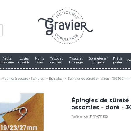
Petite
Loisirs
Noms
Tricot et
Tissus et
Bonneterie /
Prêt à
Me
mercerie
Créatifs
tissés
crochet
bourrage
Lingerie
porter
Aiguilles à coudre / Epingles
Epingles
Épingles de sûreté en laiton - 19/23/27 mm -
Épingles de sûreté 
assorties - doré - 
Référence : PRY071165