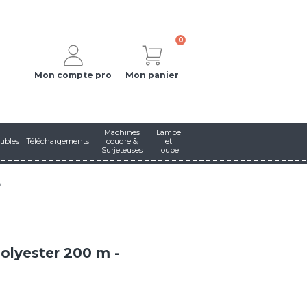
0
Mon compte pro
Mon panier
Machines
Lampe
ubles
Téléchargements
coudre &
et
Surjeteuses
loupe
n
polyester 200 m -