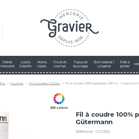
Petite
Loisirs
Noms
Tricot et
Tissus et
Bonneterie /
Prêt à
Me
mercerie
Créatifs
tissés
crochet
bourrage
Lingerie
porter
Fils
Couture
Fil à coudre / Cônes
Fil à coudre 100% polyester 200 m - Güterman
400 coloris
Fil à coudre 100% 
Gütermann
Référence : GUT200