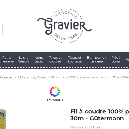
Petite
Loisirs
Noms
Tricot et
Tissus et
Bonneterie /
Prêt à
Me
mercerie
Créatifs
tissés
crochet
bourrage
Lingerie
porter
Couture
Fil à coudre / Cônes
Fil à coudre 100% polyester super résistant 30m - Gü
175 coloris
Fil à coudre 100% p
30m - Gütermann
Référence : GUT305