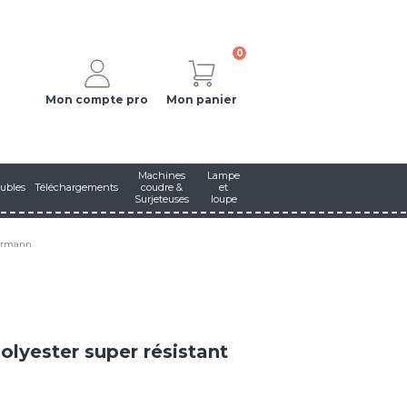
0
Mon compte pro
Mon panier
Machines
Lampe
ubles
Téléchargements
coudre &
et
Surjeteuses
loupe
termann
olyester super résistant