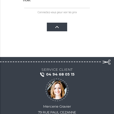
violet
Connectez-vous pour voir les prix
SERVICE CLIENT
04 94 68 05 15
Mercerie Gravier
79 RUE PAUL CEZANNE