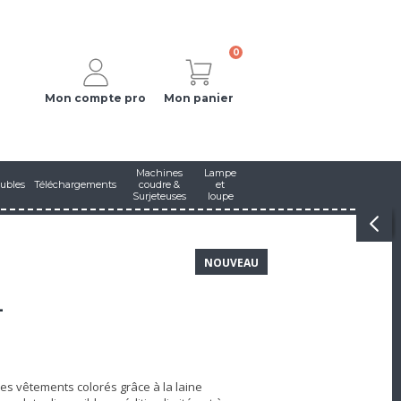
0
Mon compte pro
Mon panier
Machines
Lampe
ubles
Téléchargements
coudre &
et
Surjeteuses
loupe
NOUVEAU
-
des vêtements colorés grâce à la laine