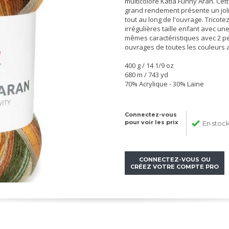
multicolore Katia Funny Aran. Cett
grand rendement présente un joli
tout au long de l'ouvrage. Tricote
irrégulières taille enfant avec un
mêmes caractéristiques avec 2 pe
ouvrages de toutes les couleurs a
400 g / 14 1/9 oz
680 m / 743 yd
70% Acrylique - 30% Laine
Connectez-vous
pour voir les prix
En stoc
CONNECTEZ-VOUS OU
CRÉEZ VOTRE COMPTE PRO