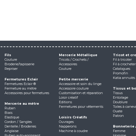
Fils
Mercerie Métallique
Tricot et cr
Couture
Tricots / Crochets /
Fil à tricoter
Broderie/tapisserie
Accessoires
Fil à crocheter
Repriser
Couture
Catalogues
Promofin
Katia annulés
Fermetures Eclair
Petite mercerie
Fermetures Eclair ®
Accessoire et soin du linge
Fermeture au mètre
Accessoire couture
Tissus et b
Accessoires pour fermetures
Customisation et réparation
Tissus
Loisir créatif
Entoilage
Editions
Doublure
Mercerie au mètre
Fermetures pour vêtements
Toiles à canev
Ruban
Ouate
Biais
Patron
Elastique
Loisirs Créatifs
Cordon / Sangles
Ouvrages
Dentelle / Broderies
Napperons
Bonneterie 
Anglaise
Machine à coudre
Femme
Ruban auto-agrippant
Homme