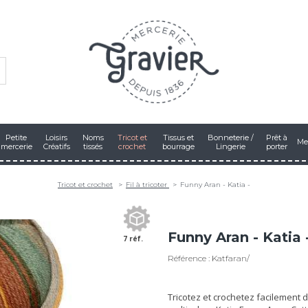
Petite
Loisirs
Noms
Tricot et
Tissus et
Bonneterie /
Prêt à
Me
mercerie
Créatifs
tissés
crochet
bourrage
Lingerie
porter
Tricot et crochet
Fil à tricoter
Funny Aran - Katia -
Funny Aran - Katia 
7 réf.
Référence : Katfaran/
Tricotez et crochetez facilement 