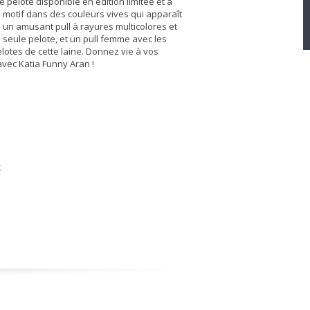
e pelote disponible en édition limitée et à
 motif dans des couleurs vives qui apparaît
z un amusant pull à rayures multicolores et
e seule pelote, et un pull femme avec les
lotes de cette laine. Donnez vie à vos
vec Katia Funny Aran !
k