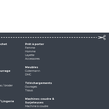
ochet
Prêt à porter
Femme
Homme
Layette
Accessoires
Meubles
ourrage
Gütermann
DMC
Téléchargements
as / broder
Ouvrages
Tissus
Machines coudre &
/ Lingerie
Surjeteuses
Machine à coudre