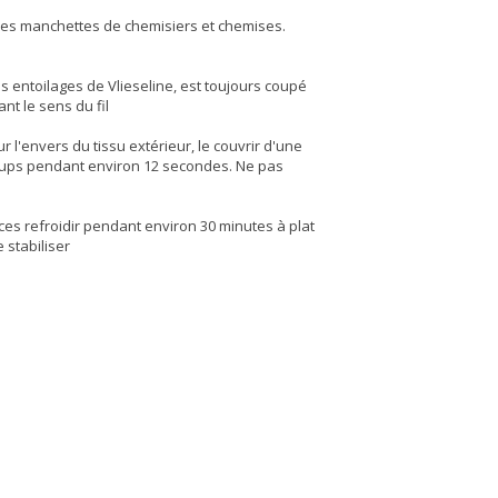
 les manchettes de chemisiers et chemises.
es entoilages de Vlieseline, est toujours coupé
nt le sens du fil
ur l'envers du tissu extérieur, le couvrir d'une
oups pendant environ 12 secondes. Ne pas
ièces refroidir pendant environ 30 minutes à plat
 stabiliser