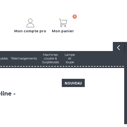
0
Mon compte pro
Mon panier
Machines
Lampe
ubles
Téléchargements
coudre &
et
Surjeteuses
loupe
NOUVEAU
line -