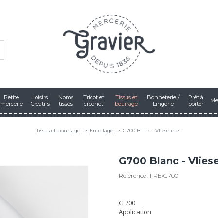
Petite
Loisirs
Noms
Tricot et
Tissus et
Bonneterie /
Prêt à
Me
mercerie
Créatifs
tissés
crochet
bourrage
Lingerie
porter
Tissus et bourrage
Entoilage
G700 Blanc - Vlieseline -
G700 Blanc - Vliese
Référence : FRE/G700
G 700
Application