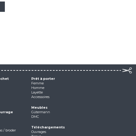
ochet
Prêt à porter
Femme
Homme
Layette
Accessoires
Meubles
ourrage
Gütermann
DMC
Téléchargements
as / broder
Ouvrages