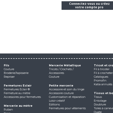
Connectez-vous ou créez
votre compte pro
Fils
Mercerie Métallique
Tricot et cr
Couture
Tricots / Crochets /
Fil à tricoter
Broderie/tapisserie
Accessoires
Fil à crocheter
Repriser
Couture
Catalogues
Promofin
Katia annulés
Fermetures Eclair
Petite mercerie
Fermetures Eclair ®
Accessoire et soin du linge
Fermeture au mètre
Accessoire couture
Tissus et b
Accessoires pour fermetures
Customisation et réparation
Tissus
Loisir créatif
Entoilage
Editions
Doublure
Mercerie au mètre
Fermetures pour vêtements
Toiles à canev
Ruban
Ouate