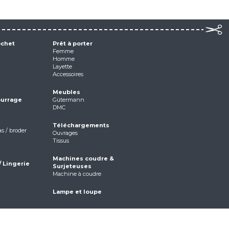
ochet
Prêt à porter
Femme
Homme
Layette
Accessoires
Meubles
ourrage
Gütermann
DMC
Téléchargements
as / broder
Ouvrages
Tissus
Machines coudre &
/ Lingerie
Surjeteuses
Machine à coudre
Lampe et loupe