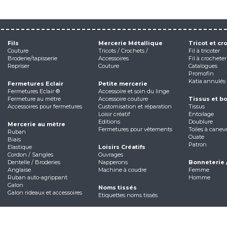
Fils
Mercerie Métallique
Tricot et cr
Couture
Tricots / Crochets /
Fil à tricoter
Broderie/tapisserie
Accessoires
Fil à crocheter
Repriser
Couture
Catalogues
Promofin
Katia annulés
Fermetures Eclair
Petite mercerie
Fermetures Eclair ®
Accessoire et soin du linge
Fermeture au mètre
Accessoire couture
Tissus et b
Accessoires pour fermetures
Customisation et réparation
Tissus
Loisir créatif
Entoilage
Editions
Doublure
Mercerie au mètre
Fermetures pour vêtements
Toiles à canev
Ruban
Ouate
Biais
Patron
Elastique
Loisirs Créatifs
Cordon / Sangles
Ouvrages
Dentelle / Broderies
Napperons
Bonneterie 
Anglaise
Machine à coudre
Femme
Ruban auto-agrippant
Homme
Galon
Noms tissés
Galon rideaux et accessoires
Etiquettes noms tissés