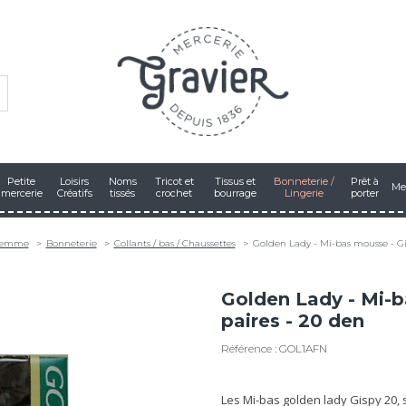
Petite
Loisirs
Noms
Tricot et
Tissus et
Bonneterie /
Prêt à
Me
mercerie
Créatifs
tissés
crochet
bourrage
Lingerie
porter
emme
Bonneterie
Collants / bas / Chaussettes
Golden Lady - Mi-bas mousse - Gip
Golden Lady - Mi-b
paires - 20 den
Référence : GOL1AFN
Les Mi-bas golden lady Gispy 20, 