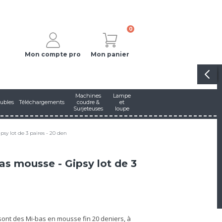
0
Mon compte pro
Mon panier
Machines
Lampe
ubles
Téléchargements
coudre &
et
Surjeteuses
loupe
sy lot de 3 paires - 20 den
as mousse - Gipsy lot de 3
sont des Mi-bas en mousse fin 20 deniers, à