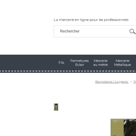
La mercerie en ligne pour les professionnels
Fermetures
Mercerie
Mercerie
Fils
Eclair
au mètre
Métallique
Bonneterie / Lingerie
F