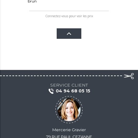
brun
Connectez-vous pour voir les prix
SERVICE CLIENT
04 94 68 05 15
Mercerie Gravier
79 RUE PAUL CEZANNE