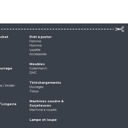
ochet
Prêt à porter
Femme
Homme
Layette
Accessoires
Meubles
ourrage
Gütermann
DMC
Téléchargements
as / broder
Ouvrages
Tissus
Machines coudre &
/ Lingerie
Surjeteuses
Machine à coudre
Lampe et loupe