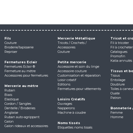
Fils
Mercerie Métallique
Tricot et cr
Couture
Tricots / Crochets /
Fil à tricoter
Broderie/tapisserie
Accessoires
Fil à crocheter
Repriser
Couture
Catalogues
Promofin
Katia annulés
Fermetures Eclair
Petite mercerie
Fermetures Eclair ®
Accessoire et soin du linge
Fermeture au mètre
Accessoire couture
Tissus et b
Accessoires pour fermetures
Customisation et réparation
Tissus
Loisir créatif
Entoilage
Editions
Doublure
Mercerie au mètre
Fermetures pour vêtements
Toiles à canev
Ruban
Ouate
Biais
Patron
Elastique
Loisirs Créatifs
Cordon / Sangles
Ouvrages
Dentelle / Broderies
Napperons
Bonneterie 
Anglaise
Machine à coudre
Femme
Ruban auto-agrippant
Homme
Galon
Noms tissés
Galon rideaux et accessoires
Etiquettes noms tissés