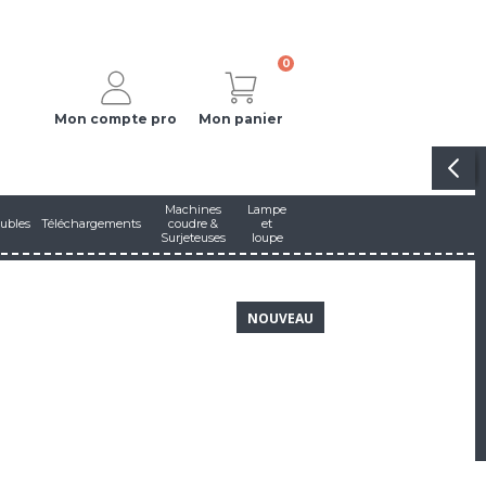
0
Mon compte pro
Mon panier
Machines
Lampe
ubles
Téléchargements
coudre &
et
Surjeteuses
loupe
NOUVEAU