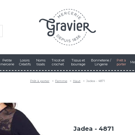
Petite
Loisirs
Noms
Tricot et
Tissus et
Bonneterie /
Prêt à
Me
mercerie
Créatifs
tissés
crochet
bourrage
Lingerie
porter
Prêt à porter
Femme
Haut
Jadea - 4871
Jadea - 4871