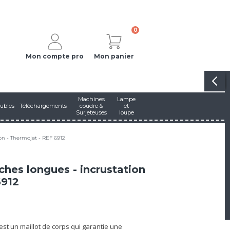
0
Mon compte pro
Mon panier
Machines
Lampe
ubles
Téléchargements
coudre &
et
Surjeteuses
loupe
on - Thermojet - REF 6912
hes longues - incrustation
6912
st un maillot de corps qui garantie une