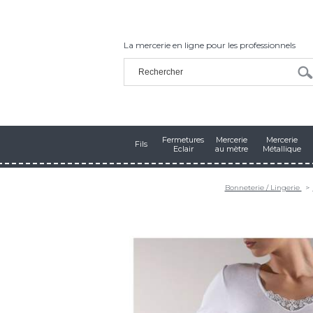
La mercerie en ligne pour les professionnels
Fermetures
Mercerie
Mercerie
Fils
Eclair
au mètre
Métallique
Bonneterie / Lingerie