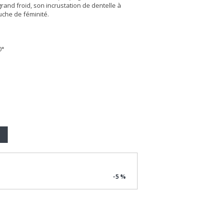
and froid, son incrustation de dentelle à
uche de féminité.
0°
-5 %