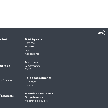
ochet
Prêt à porter
Femme
Homme
Layette
Accessoires
Meubles
ourrage
Gütermann
DMC
Téléchargements
as / broder
Ouvrages
Tissus
Machines coudre &
/ Lingerie
Surjeteuses
Machine à coudre