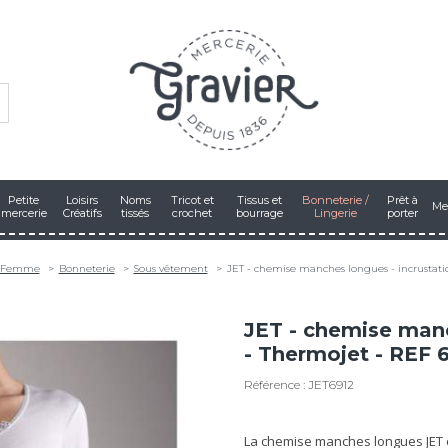
Petite
Loisirs
Noms
Tricot et
Tissus et
Bonneterie /
Prêt à
Me
mercerie
Créatifs
tissés
crochet
bourrage
Lingerie
porter
Femme
Bonneterie
Sous vêtement
JET - chemise manches longues - incrustati
JET - chemise manc
- Thermojet - REF 
Référence : JET6912
La chemise manches longues JET e