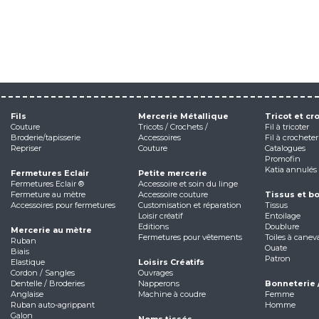
Fils
Mercerie Métallique
Tricot et cr
Couture
Tricots / Crochets /
Fil à tricoter
Broderie/tapisserie
Accessoires
Fil à crocheter
Repriser
Couture
Catalogues
Promofin
Katia annulés
Fermetures Eclair
Petite mercerie
Fermetures Eclair ®
Accessoire et soin du linge
Fermeture au mètre
Accessoire couture
Tissus et b
Accessoires pour fermetures
Customisation et réparation
Tissus
Loisir créatif
Entoilage
Editions
Doublure
Mercerie au mètre
Fermetures pour vêtements
Toiles à canev
Ruban
Ouate
Biais
Patron
Elastique
Loisirs Créatifs
Cordon / Sangles
Ouvrages
Dentelle / Broderies
Napperons
Bonneterie 
Anglaise
Machine à coudre
Femme
Ruban auto-agrippant
Homme
Galon