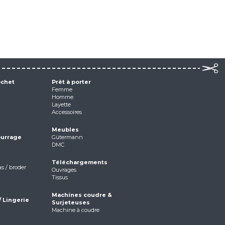
ochet
Prêt à porter
Femme
Homme
Layette
Accessoires
Meubles
ourrage
Gütermann
DMC
Téléchargements
as / broder
Ouvrages
Tissus
Machines coudre &
/ Lingerie
Surjeteuses
Machine à coudre