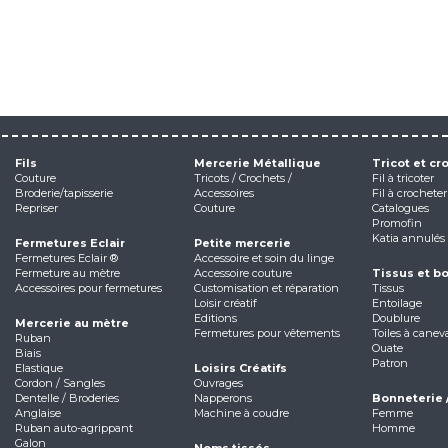
Fils
Mercerie Métallique
Tricot et cr
Couture
Tricots / Crochets /
Fil à tricoter
Broderie/tapisserie
Accessoires
Fil à crocheter
Repriser
Couture
Catalogues
Promofin
Katia annulés
Fermetures Eclair
Petite mercerie
Fermetures Eclair ®
Accessoire et soin du linge
Fermeture au mètre
Accessoire couture
Tissus et b
Accessoires pour fermetures
Customisation et réparation
Tissus
Loisir créatif
Entoilage
Editions
Doublure
Mercerie au mètre
Fermetures pour vêtements
Toiles à canev
Ruban
Ouate
Biais
Patron
Elastique
Loisirs Créatifs
Cordon / Sangles
Ouvrages
Dentelle / Broderies
Napperons
Bonneterie 
Anglaise
Machine à coudre
Femme
Ruban auto-agrippant
Homme
Galon