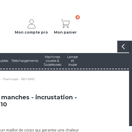
0
Mon compte pro
Mon panier
Machines
Lampe
ubles
Téléchargements
coudre &
et
Surjeteuses
loupe
 - Thermojet - REF 6910
 manches - incrustation -
910
un maillot de corps qui garantie une chaleur