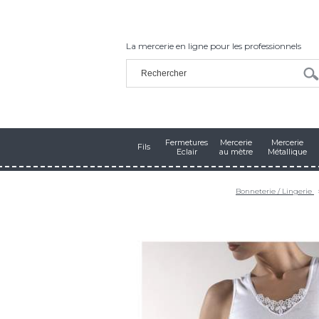
La mercerie en ligne pour les professionnels
Fermetures
Mercerie
Mercerie
Fils
Eclair
au mètre
Métallique
Bonneterie / Lingerie