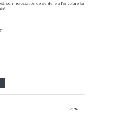
, son incrustation de dentelle à l'encolure lui
ité.
0°
-5 %