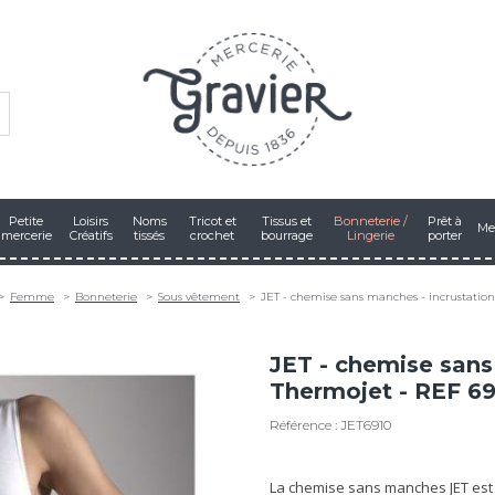
Petite
Loisirs
Noms
Tricot et
Tissus et
Bonneterie /
Prêt à
Me
mercerie
Créatifs
tissés
crochet
bourrage
Lingerie
porter
Femme
Bonneterie
Sous vêtement
JET - chemise sans manches - incrustation
JET - chemise sans
Thermojet - REF 6
Référence : JET6910
La chemise sans manches JET est 