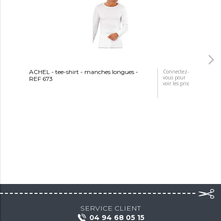
ACHEL - tee-shirt - manches longues -
Connectez-
JET
vous pour
REF 673
- T
voir les prix
SERVICE CLIENT
04 94 68 05 15