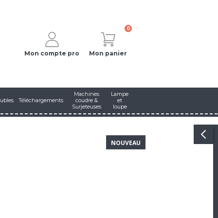
0
Mon compte pro
Mon panier
Machines
Lampe
ubles
Téléchargements
coudre &
et
Surjeteuses
loupe
NOUVEAU