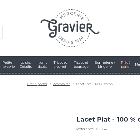
Petite
Loisirs
Noms
Tricot et
Tissus et
Bonneterie /
Prêt à
Me
mercerie
Créatifs
tissés
crochet
bourrage
Lingerie
porter
Prêt à porter
Accessoires
Lacet Plat - 100 % coton
Lacet Plat - 100 %
Référence : KIDSP