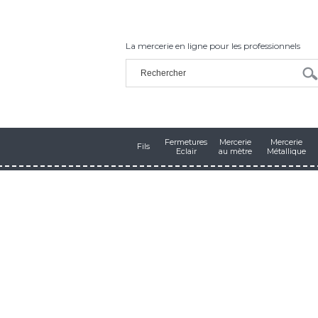
La mercerie en ligne pour les professionnels
Fermetures
Mercerie
Mercerie
Fils
Eclair
au mètre
Métallique