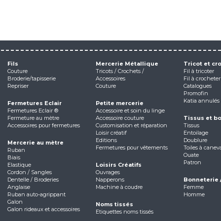
Fils
Mercerie Métallique
Tricot et cr
Couture
Tricots / Crochets /
Fil à tricoter
Broderie/tapisserie
Accessoires
Fil à crocheter
Repriser
Couture
Catalogues
Promofin
Katia annulés
Fermetures Eclair
Petite mercerie
Fermetures Eclair ®
Accessoire et soin du linge
Fermeture au mètre
Accessoire couture
Tissus et b
Accessoires pour fermetures
Customisation et réparation
Tissus
Loisir créatif
Entoilage
Editions
Doublure
Mercerie au mètre
Fermetures pour vêtements
Toiles à canev
Ruban
Ouate
Biais
Patron
Elastique
Loisirs Créatifs
Cordon / Sangles
Ouvrages
Dentelle / Broderies
Napperons
Bonneterie 
Anglaise
Machine à coudre
Femme
Ruban auto-agrippant
Homme
Galon
Noms tissés
Galon rideaux et accessoires
Etiquettes noms tissés