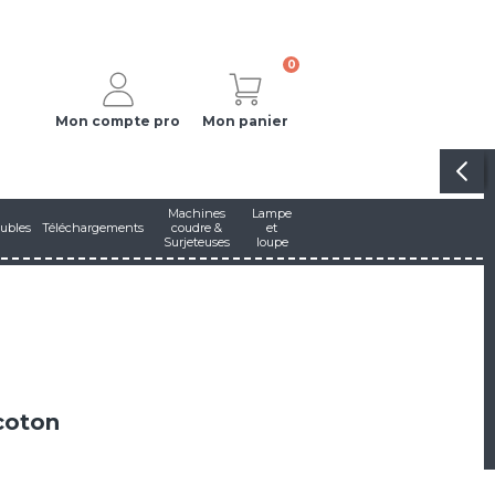
0
Mon compte pro
Mon panier
Machines
Lampe
ubles
Téléchargements
coudre &
et
Surjeteuses
loupe
 coton