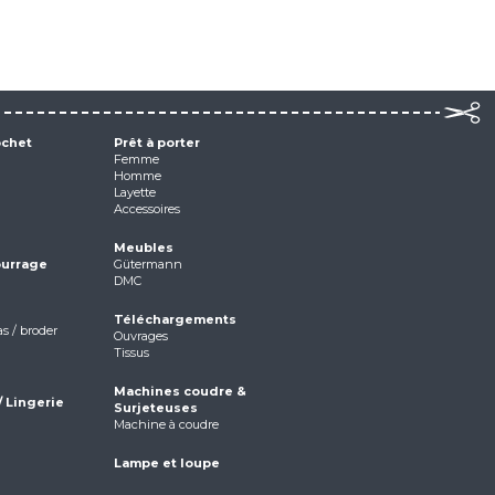
ochet
Prêt à porter
Femme
Homme
Layette
Accessoires
Meubles
ourrage
Gütermann
DMC
Téléchargements
as / broder
Ouvrages
Tissus
Machines coudre &
/ Lingerie
Surjeteuses
Machine à coudre
Lampe et loupe