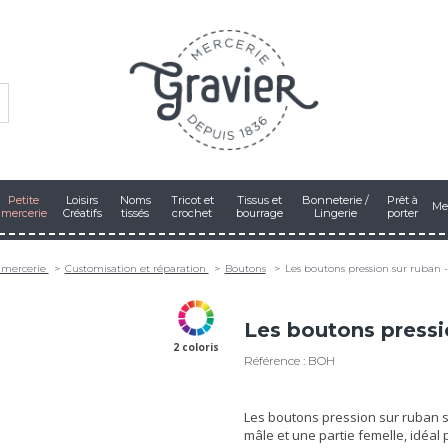
Petite
Loisirs
Noms
Tricot et
Tissus et
Bonneterie /
Prêt à
Me
mercerie
Créatifs
tissés
crochet
bourrage
Lingerie
porter
 mercerie
Customisation et réparation
Boutons
Les boutons pression sur ruban 
Les boutons pressi
2 coloris
Référence : BOH
Les boutons pression sur ruban 
mâle et une partie femelle, idéal 