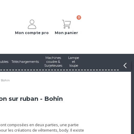
0
Mon compte pro
Mon panier
Machines
Lampe
ubles
Téléchargements
coudre &
et
Surjeteuses
loupe
- Bohin
on sur ruban - Bohin
sont composées en deux parties, une partie
pour les créations de vêtements, body. Il existe