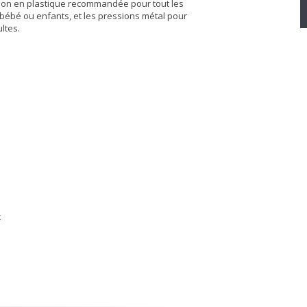
sion en plastique recommandée pour tout les
 bébé ou enfants, et les pressions métal pour
ltes.
k