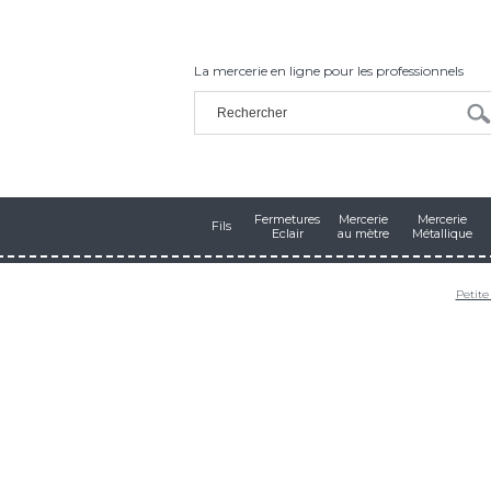
La mercerie en ligne pour les professionnels
Fermetures
Mercerie
Mercerie
Fils
Eclair
au mètre
Métallique
Petite