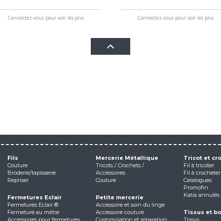
Connectez-vous pour voir les prix
Connectez-vous pour voir les prix
Fils
Mercerie Métallique
Tricot et cr
Couture
Tricots / Crochets /
Fil à tricoter
Broderie/tapisserie
Accessoires
Fil à crocheter
Repriser
Couture
Catalogues
Promofin
Katia annulés
Fermetures Eclair
Petite mercerie
Fermetures Eclair ®
Accessoire et soin du linge
Fermeture au mètre
Accessoire couture
Tissus et b
Accessoires pour fermetures
Customisation et réparation
Tissus