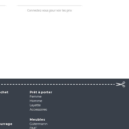
Connectez-vous pour voir les prix
ochet
Prêt à porter
Femme
Homme
Layette
Accessoires
Meubles
ourrage
Gütermann
DMC