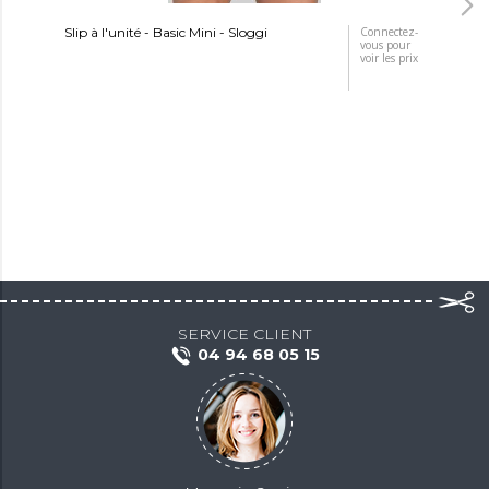
Slip à l'unité - Basic Mini - Sloggi
Connectez-
Sli
vous pour
voir les prix
SERVICE CLIENT
04 94 68 05 15