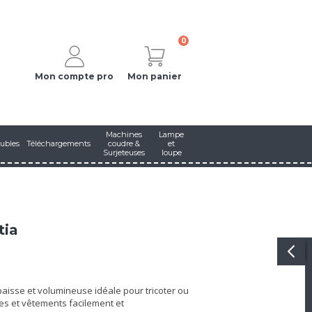
0
Mon compte pro
Mon panier
Machines
Lampe
ubles
Téléchargements
coudre &
et
Surjeteuses
loupe
tia
aisse et volumineuse idéale pour tricoter ou
es et vêtements facilement et