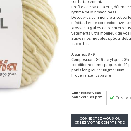
confortablement.
Profitez de sa douceur, détendez
rythme de Mindwoolness.
Découvrez comment le tricot ou le
méditatif et de connexion avec t
grosses aiguilles de 8 mm et vous
vêtements ultra moelleux de vos
Suivez nos modèles spécial début
et crochet.
Aiguilles: 8 - 9
Composition : 80% acrylique 20% 
conditionnement : paquet de 10 p
poids longueur : 100grs/ 100m
Provenance : Espagne
Connectez-vous
pour voir les prix
En stoc
CONNECTEZ-VOUS OU
CRÉEZ VOTRE COMPTE PRO