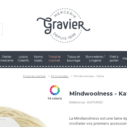
Petite
Loisirs
Noms
Tricot et
Tissus et
Bonneterie /
Prêt à
Me
mercerie
Créatifs
tissés
crochet
bourrage
Lingerie
porter
Tricot et crochet
Fil à tricoter
Mindwoolness - Katia
Mindwoolness - Ka
14 coloris
Référence : KATMIND
La Mindwoolness est une laine ép
crocheter vos premiers accessoir