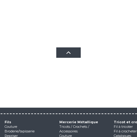
Fils
Mercerie Métallique
Tricot et cr
Couture
Tricots / Crochets /
Fil à tricoter
Broderie/tapisserie
Accessoires
Fil à crocheter
Repriser
Couture
Catalogues