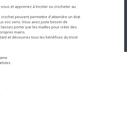
-vous et apprenez à tricoter ou crocheter au
 crochet peuvent permettre d'atteindre un état
ous vos sens. Vous avez juste besoin de
 laissez porter par les mailles pour créer des
 propres mains.
ant et découvrez tous les bénéfices du tricot
laine
elotes
k