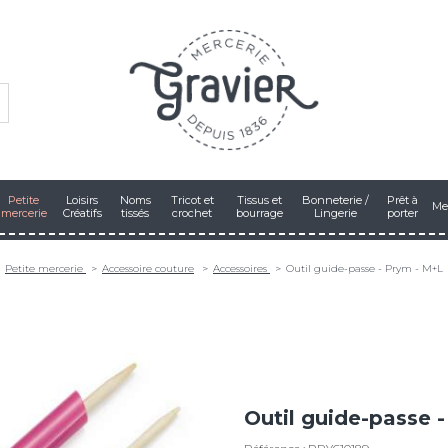
Petite
Loisirs
Noms
Tricot et
Tissus et
Bonneterie /
Prêt à
Me
mercerie
Créatifs
tissés
crochet
bourrage
Lingerie
porter
Petite mercerie
Accessoire couture
Accessoires
Outil guide-passe - Prym - M+L
Outil guide-passe 