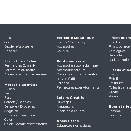
Fils
Mercerie Métallique
Tricot et cr
Couture
Tricots / Crochets /
Fil à tricoter
Broderie/tapisserie
Accessoires
Fil à crocheter
Repriser
Couture
Catalogues
Promofin
Katia annulés
Fermetures Eclair
Petite mercerie
Fermetures Eclair ®
Accessoire et soin du linge
Fermeture au mètre
Accessoire couture
Tissus et b
Accessoires pour fermetures
Customisation et réparation
Tissus
Loisir créatif
Entoilage
Editions
Doublure
Mercerie au mètre
Fermetures pour vêtements
Toiles à canev
Ruban
Ouate
Biais
Patron
Elastique
Loisirs Créatifs
Cordon / Sangles
Ouvrages
Dentelle / Broderies
Napperons
Bonneterie 
Anglaise
Machine à coudre
Femme
Ruban auto-agrippant
Homme
Galon
Noms tissés
Galon rideaux et accessoires
Etiquettes noms tissés