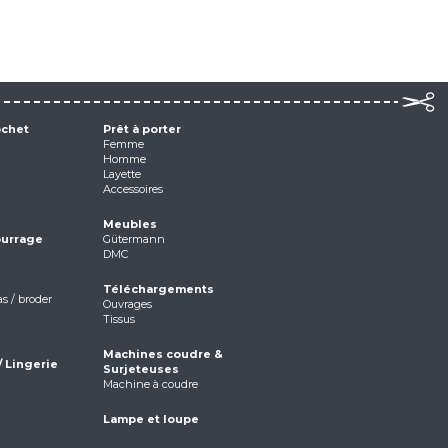
ochet
Prêt à porter
Femme
Homme
Layette
Accessoires
Meubles
ourrage
Gütermann
DMC
Téléchargements
as / broder
Ouvrages
Tissus
Machines coudre &
/ Lingerie
Surjeteuses
Machine à coudre
Lampe et loupe