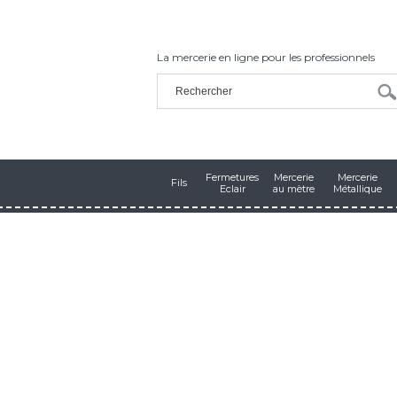
La mercerie en ligne pour les professionnels
Fermetures
Mercerie
Mercerie
Fils
Eclair
au mètre
Métallique