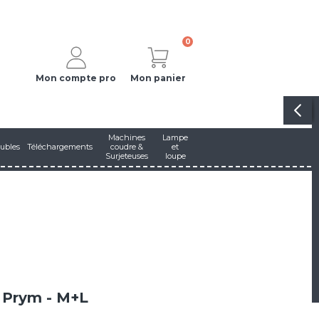
0
Mon compte pro
Mon panier
Machines
Lampe
ubles
Téléchargements
coudre &
et
Surjeteuses
loupe
- Prym - M+L