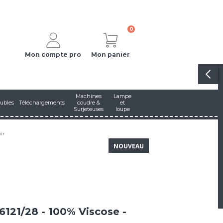
0
Mon compte pro
Mon panier
Machines
Lampe
ubles
Téléchargements
coudre &
et
Surjeteuses
loupe
ir
NOUVEAU
 6121/28 - 100% Viscose -