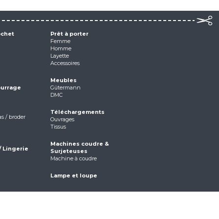
ochet
Prêt à porter
Femme
Homme
Layette
Accessoires
Meubles
ourrage
Gütermann
DMC
Téléchargements
as / broder
Ouvrages
Tissus
Machines coudre &
/ Lingerie
Surjeteuses
Machine à coudre
Lampe et loupe