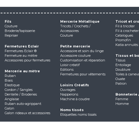
Fils
Mercerie Métallique
Tricot et cr
Couture
Tricots / Crochets /
Fil à tricoter
Broderie/tapisserie
Accessoires
Fil à crocheter
Repriser
Couture
Catalogues
Promofin
Katia annulés
Fermetures Eclair
Petite mercerie
Fermetures Eclair ®
Accessoire et soin du linge
Fermeture au mètre
Accessoire couture
Tissus et b
Accessoires pour fermetures
Customisation et réparation
Tissus
Loisir créatif
Entoilage
Editions
Doublure
Mercerie au mètre
Fermetures pour vêtements
Toiles à canev
Ruban
Ouate
Biais
Patron
Elastique
Loisirs Créatifs
Cordon / Sangles
Ouvrages
Dentelle / Broderies
Napperons
Bonneterie 
Anglaise
Machine à coudre
Femme
Ruban auto-agrippant
Homme
Galon
Noms tissés
Galon rideaux et accessoires
Etiquettes noms tissés