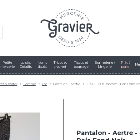
Petite
Loisirs
Noms
Tricot et
Tissus et
Bonneterie /
Prêt à
Me
mercerie
Créatifs
tissés
crochet
bourrage
Lingerie
porter
rêt à porter
Femme
Bas
Pantalon - Aertre - 6121/28 - 100% Viscose - Pois Fond No
Pantalon - Aertre -