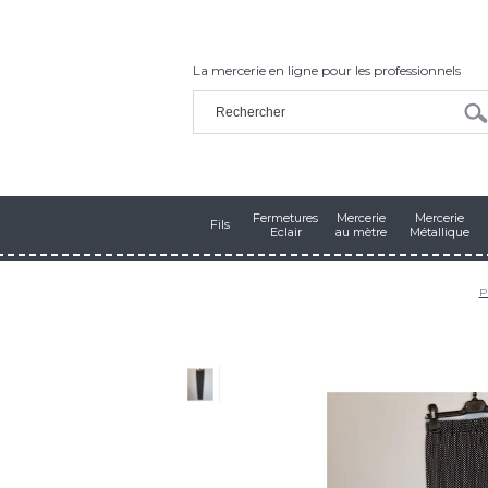
La mercerie en ligne pour les professionnels
Fermetures
Mercerie
Mercerie
Fils
Eclair
au mètre
Métallique
P