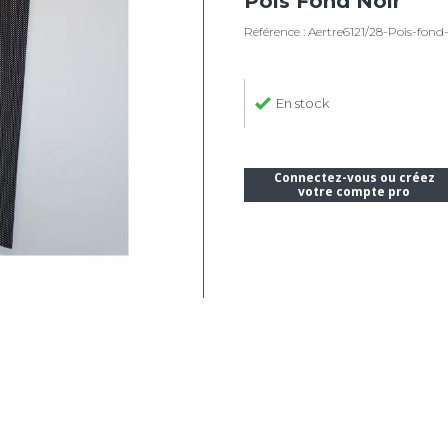
Pois Fond Noir
Référence : Aertre6121/28-Pois-fond
En stock
Connectez-vous ou créez
votre compte pro