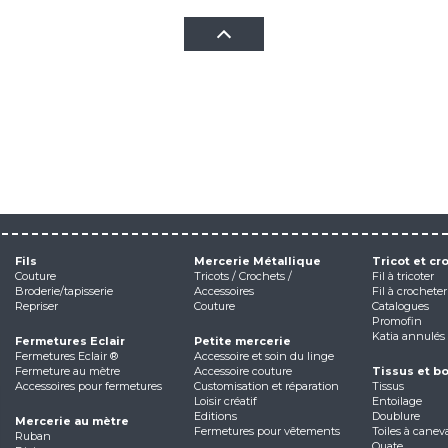
Fils
Mercerie Métallique
Tricot et cr
Couture
Tricots / Crochets /
Fil à tricoter
Broderie/tapisserie
Accessoires
Fil à crocheter
Repriser
Couture
Catalogues
Promofin
Katia annulés
Fermetures Eclair
Petite mercerie
Fermetures Eclair ®
Accessoire et soin du linge
Fermeture au mètre
Accessoire couture
Tissus et b
Accessoires pour fermetures
Customisation et réparation
Tissus
Loisir créatif
Entoilage
Editions
Doublure
Mercerie au mètre
Fermetures pour vêtements
Toiles à canev
Ruban
Ouate