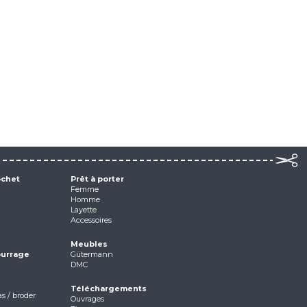
ochet
Prêt à porter
Femme
Homme
Layette
Accessoires
Meubles
ourrage
Gütermann
DMC
Téléchargements
as / broder
Ouvrages