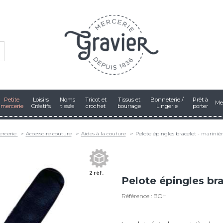
Petite
Loisirs
Noms
Tricot et
Tissus et
Bonneterie /
Prêt à
Me
mercerie
Créatifs
tissés
crochet
bourrage
Lingerie
porter
ercerie
Accessoire couture
Aides à la couture
Pelote épingles bracelet - mariniè
2 réf.
Pelote épingles bra
Référence : BOH