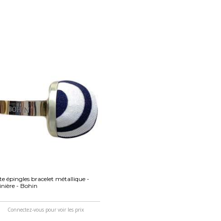
te épingles bracelet métallique -
nière - Bohin
Connectez-vous pour voir les prix