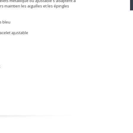
elets métallique ou ajustable s'adaptent à
s maintien les aiguilles et les épingles
e bleu
acelet ajustable
k