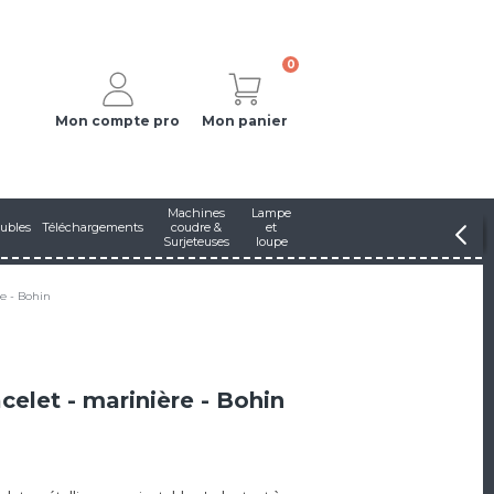
0
Mon compte pro
Mon panier
Machines
Lampe
ubles
Téléchargements
coudre &
et
Surjeteuses
loupe
re - Bohin
celet - marinière - Bohin