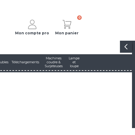
0
Mon compte pro
Mon panier
Machines
Lampe
ubles
Téléchargements
coudre &
et
Surjeteuses
loupe