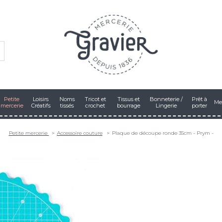
Petite
Loisirs
Noms
Tricot et
Tissus et
Bonneterie /
Prêt à
Me
mercerie
Créatifs
tissés
crochet
bourrage
Lingerie
porter
Petite mercerie
Accessoire couture
Plaque de découpe ronde 35cm - Prym -