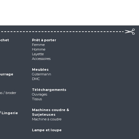
ochet
Prêt à porter
Femme
Homme
Layette
Accessoires
Meubles
ourrage
Gütermann
DMC
Téléchargements
as / broder
Ouvrages
Tissus
Machines coudre &
/ Lingerie
Surjeteuses
Machine à coudre
Lampe et loupe