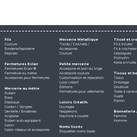
Fils
Mercerie Métallique
Tricot et cr
Couture
Tricots / Crochets /
Fil à tricoter
Broderie/tapisserie
Accessoires
Fil à crocheter
Repriser
Couture
Catalogues
Promofin
Katia annulés
Fermetures Eclair
Petite mercerie
Fermetures Eclair ®
Accessoire et soin du linge
Fermeture au mètre
Accessoire couture
Tissus et b
Accessoires pour fermetures
Customisation et réparation
Tissus
Loisir créatif
Entoilage
Editions
Doublure
Mercerie au mètre
Fermetures pour vêtements
Toiles à canev
Ruban
Ouate
Biais
Patron
Elastique
Loisirs Créatifs
Cordon / Sangles
Ouvrages
Dentelle / Broderies
Napperons
Bonneterie 
Anglaise
Machine à coudre
Femme
Ruban auto-agrippant
Homme
Galon
Noms tissés
Galon rideaux et accessoires
Etiquettes noms tissés