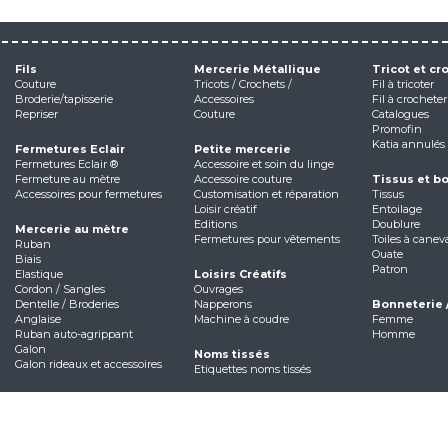
Fils
Mercerie Métallique
Tricot et cr
Couture
Tricots / Crochets /
Fil à tricoter
Broderie/tapisserie
Accessoires
Fil à crocheter
Repriser
Couture
Catalogues
Promofin
Katia annulés
Fermetures Eclair
Petite mercerie
Fermetures Eclair ®
Accessoire et soin du linge
Fermeture au mètre
Accessoire couture
Tissus et b
Accessoires pour fermetures
Customisation et réparation
Tissus
Loisir créatif
Entoilage
Editions
Doublure
Mercerie au mètre
Fermetures pour vêtements
Toiles à canev
Ruban
Ouate
Biais
Patron
Elastique
Loisirs Créatifs
Cordon / Sangles
Ouvrages
Dentelle / Broderies
Napperons
Bonneterie 
Anglaise
Machine à coudre
Femme
Ruban auto-agrippant
Homme
Galon
Noms tissés
Galon rideaux et accessoires
Etiquettes noms tissés