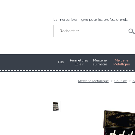
La mercerie en ligne pour les professionnels
Fermetures
Mercerie
Mercerie
Fils
Eclair
au mètre
Métallique
Mercerie Métallique
Couture
A