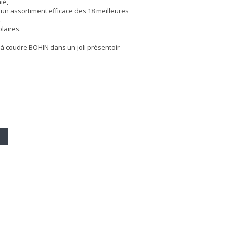
ié,
 un assortiment efficace des 18 meilleures
.
laires.
s à coudre BOHIN dans un joli présentoir