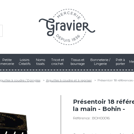
Petite
Loisirs
Noms
Tricot et
Tissus et
Bonneterie /
Prêt à
Me
mercerie
Créatifs
tissés
crochet
bourrage
Lingerie
porter
iguilles à coudre / Epingles
Aiguilles à coudre et à repriser
Présentoir 18 références 
Présentoir 18 référ
la main - Bohin -
Référence : BOH00016