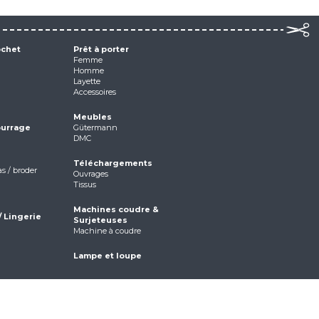
ochet
Prêt à porter
Femme
Homme
Layette
Accessoires
Meubles
ourrage
Gütermann
DMC
Téléchargements
as / broder
Ouvrages
Tissus
Machines coudre &
/ Lingerie
Surjeteuses
Machine à coudre
Lampe et loupe