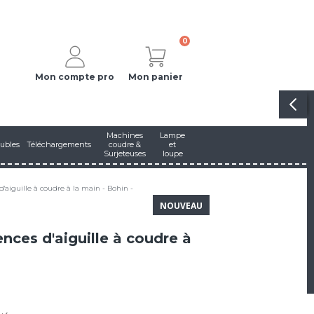
0
Mon compte pro
Mon panier
Machines
Lampe
ubles
Téléchargements
coudre &
et
Surjeteuses
loupe
d'aiguille à coudre à la main - Bohin -
NOUVEAU
ences d'aiguille à coudre à