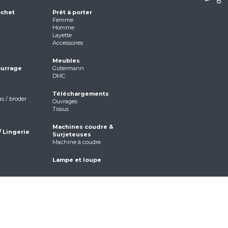
ochet
Prêt à porter
Femme
Homme
Layette
Accessoires
Meubles
ourrage
Gütermann
DMC
Téléchargements
as / broder
Ouvrages
Tissus
Machines coudre &
/ Lingerie
Surjeteuses
Machine à coudre
Lampe et loupe