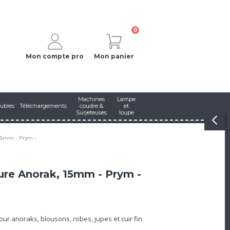
0
Mon compte pro
Mon panier
Machines
Lampe
ubles
Téléchargements
coudre &
et
Surjeteuses
loupe
 15mm - Prym -
ure Anorak, 15mm - Prym -
r anoraks, blousons, robes, jupes et cuir fin