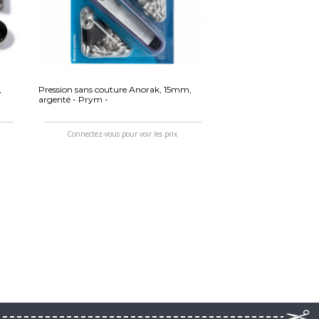
,
Pression sans couture Anorak, 15mm,
argenté - Prym -
Connectez-vous pour voir les prix