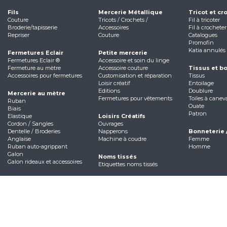
Fils
Mercerie Métallique
Tricot et cr
Couture
Tricots / Crochets /
Fil à tricoter
Broderie/tapisserie
Accessoires
Fil à crocheter
Repriser
Couture
Catalogues
Promofin
Katia annulés
Fermetures Eclair
Petite mercerie
Fermetures Eclair ®
Accessoire et soin du linge
Fermeture au mètre
Accessoire couture
Tissus et b
Accessoires pour fermetures
Customisation et réparation
Tissus
Loisir créatif
Entoilage
Editions
Doublure
Mercerie au mètre
Fermetures pour vêtements
Toiles à canev
Ruban
Ouate
Biais
Patron
Elastique
Loisirs Créatifs
Cordon / Sangles
Ouvrages
Dentelle / Broderies
Napperons
Bonneterie 
Anglaise
Machine à coudre
Femme
Ruban auto-agrippant
Homme
Galon
Noms tissés
Galon rideaux et accessoires
Etiquettes noms tissés
e
Mentions légales
Politique de confidentialité