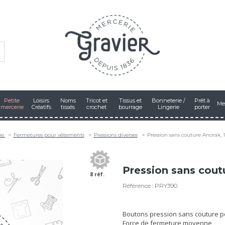
Petite
Loisirs
Noms
Tricot et
Tissus et
Bonneterie /
Prêt à
Me
mercerie
Créatifs
tissés
crochet
bourrage
Lingerie
porter
ie
Fermetures pour vêtements
Pressions diverses
Pression sans couture Anorak,
Pression sans cout
8 réf.
Référence : PRY390
Boutons pression sans couture pou
Force de fermeture moyenne