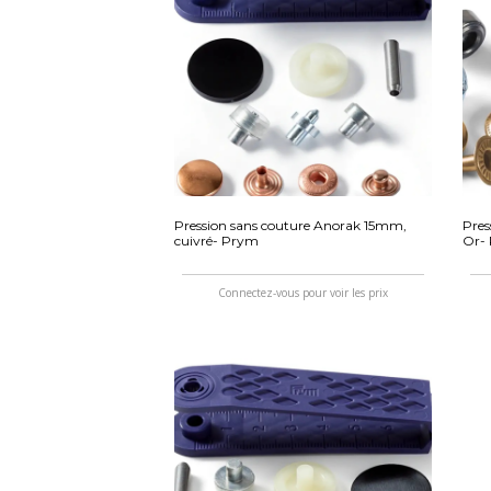
Pression sans couture Anorak 15mm,
Pres
cuivré- Prym
Or-
Connectez-vous pour voir les prix