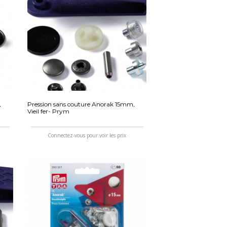
,
Pression sans couture Anorak 15mm,
Vieil fer- Prym
Connectez-vous pour voir les prix