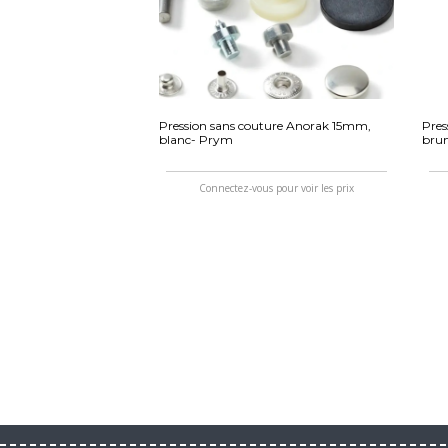
Pression sans couture Anorak 15mm,
Pres
blanc- Prym
brun
Connectez-vous pour voir les prix