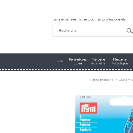
La mercerie en ligne pour les professionnels
Fermetures
Mercerie
Mercerie
Fils
Eclair
au mètre
Métallique
Petite mercerie
Customis