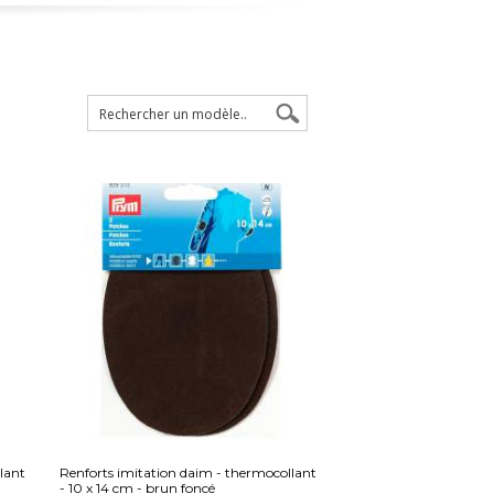
lant
Renforts imitation daim - thermocollant
- 10 x 14 cm - brun foncé