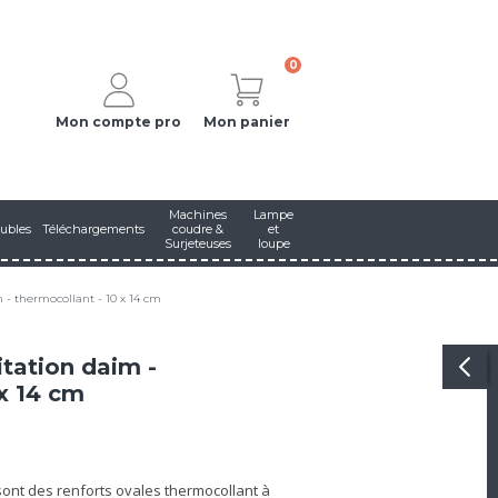
0
Mon compte pro
Mon panier
Machines
Lampe
ubles
Téléchargements
coudre &
et
Surjeteuses
loupe
 - thermocollant - 10 x 14 cm
itation daim -
 x 14 cm
sont des renforts ovales thermocollant à