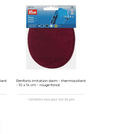
lant
Renforts imitation daim - thermocollant
- 10 x 14 cm - rouge foncé
Connectez-vous pour voir les prix