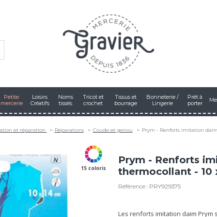
Petite
Loisirs
Noms
Tricot et
Tissus et
Bonneterie /
Prêt à
Me
mercerie
Créatifs
tissés
crochet
bourrage
Lingerie
porter
ation et réparation
Réparations
Coude et genou
Prym - Renforts imitation daim
Prym - Renforts im
15 coloris
thermocollant - 10
Référence : PRY929375
Les renforts imitation daim Prym 