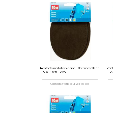
Renforts imitation daim - thermocollant
Renf
- 10 x 14 cm - olive
- 10
Connectez-vous pour voir les prix