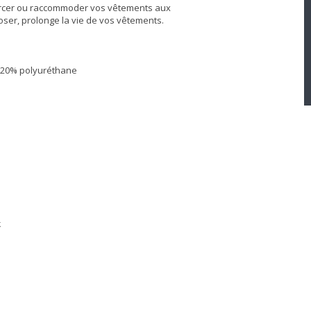
orcer ou raccommoder vos vêtements aux
oser, prolonge la vie de vos vêtements.
r 20% polyuréthane
k