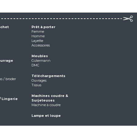
ochet
Prêt à porter
Femme
Homme
Layette
Accessoires
Meubles
ourrage
Gütermann
DMC
Téléchargements
as / broder
Ouvrages
Tissus
Machines coudre &
/ Lingerie
Surjeteuses
Machine à coudre
Lampe et loupe