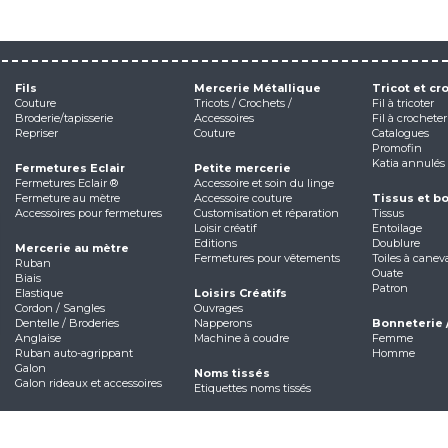
Fils
Mercerie Métallique
Tricot et cr
Couture
Tricots / Crochets /
Fil à tricoter
Broderie/tapisserie
Accessoires
Fil à crocheter
Repriser
Couture
Catalogues
Promofin
Katia annulés
Fermetures Eclair
Petite mercerie
Fermetures Eclair ®
Accessoire et soin du linge
Fermeture au mètre
Accessoire couture
Tissus et b
Accessoires pour fermetures
Customisation et réparation
Tissus
Loisir créatif
Entoilage
Editions
Doublure
Mercerie au mètre
Fermetures pour vêtements
Toiles à canev
Ruban
Ouate
Biais
Patron
Elastique
Loisirs Créatifs
Cordon / Sangles
Ouvrages
Dentelle / Broderies
Napperons
Bonneterie 
Anglaise
Machine à coudre
Femme
Ruban auto-agrippant
Homme
Galon
Noms tissés
Galon rideaux et accessoires
Etiquettes noms tissés