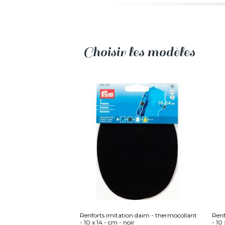
Choisir les modèles
Renforts imitation daim - thermocollant
Renf
- 10 x 14 - cm - noir
- 10