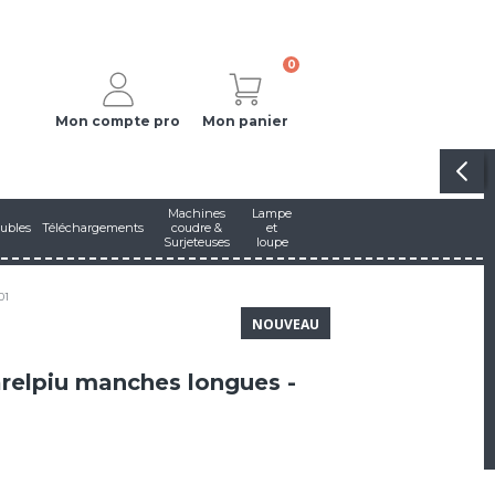
0
Mon compte pro
Mon panier
Machines
Lampe
ubles
Téléchargements
coudre &
et
Surjeteuses
loupe
01
NOUVEAU
elpiu manches longues -