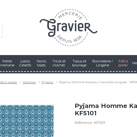
Petite
Loisirs
Noms
Tricot et
Tissus et
Bonneterie /
Prêt à
Me
mercerie
Créatifs
tissés
crochet
bourrage
Lingerie
porter
rêt à porter
Homme
Pyjama
Pyjama Homme Karelpiu manches longues - KF51
Pyjama Homme Kar
KF5101
Référence : KF5101