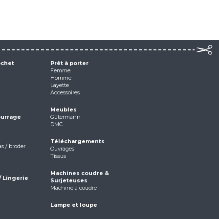
ochet
Prêt à porter
Femme
Homme
Layette
Accessoires
Meubles
ourrage
Gütermann
DMC
Téléchargements
as / broder
Ouvrages
Tissus
Machines coudre &
/ Lingerie
Surjeteuses
Machine à coudre
Lampe et loupe