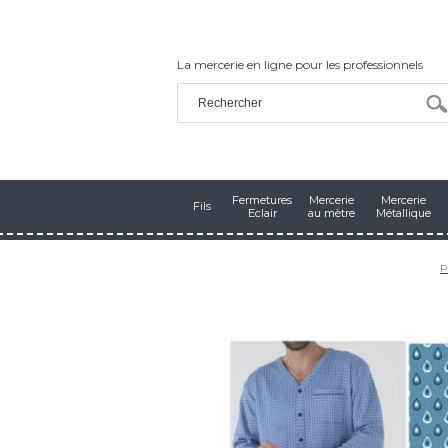
La mercerie en ligne pour les professionnels
Fermetures
Mercerie
Mercerie
Fils
Eclair
au mètre
Métallique
P