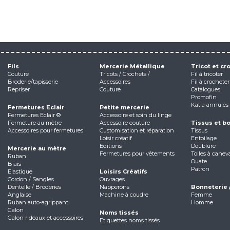
Fils
Mercerie Métallique
Tricot et cr
Couture
Tricots / Crochets /
Fil à tricoter
Broderie/tapisserie
Accessoires
Fil à crocheter
Repriser
Couture
Catalogues
Promofin
Katia annulés
Fermetures Eclair
Petite mercerie
Fermetures Eclair ®
Accessoire et soin du linge
Fermeture au mètre
Accessoire couture
Tissus et b
Accessoires pour fermetures
Customisation et réparation
Tissus
Loisir créatif
Entoilage
Editions
Doublure
Mercerie au mètre
Fermetures pour vêtements
Toiles à canev
Ruban
Ouate
Biais
Patron
Elastique
Loisirs Créatifs
Cordon / Sangles
Ouvrages
Dentelle / Broderies
Napperons
Bonneterie 
Anglaise
Machine à coudre
Femme
Ruban auto-agrippant
Homme
Galon
Noms tissés
Galon rideaux et accessoires
Etiquettes noms tissés