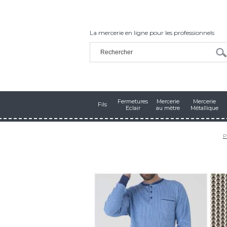
La mercerie en ligne pour les professionnels
Fermetures
Mercerie
Mercerie
Fils
Eclair
au mètre
Métallique
P