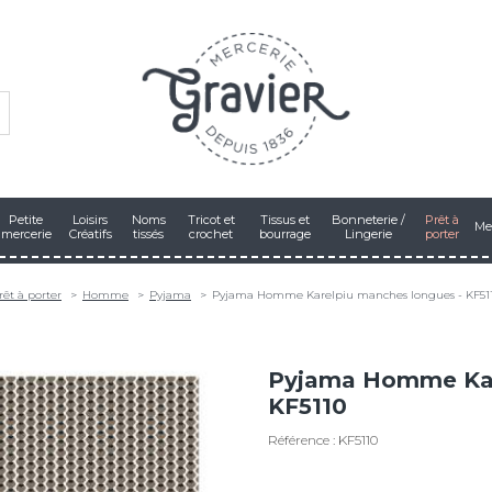
Petite
Loisirs
Noms
Tricot et
Tissus et
Bonneterie /
Prêt à
Me
mercerie
Créatifs
tissés
crochet
bourrage
Lingerie
porter
rêt à porter
Homme
Pyjama
Pyjama Homme Karelpiu manches longues - KF51
Pyjama Homme Kar
KF5110
Référence : KF5110