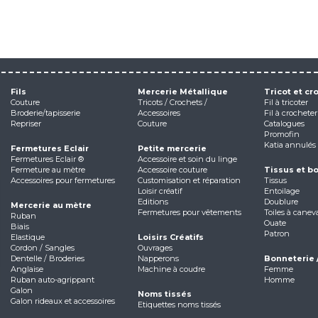
Fils
Mercerie Métallique
Tricot et cr
Couture
Tricots / Crochets /
Fil à tricoter
Broderie/tapisserie
Accessoires
Fil à crocheter
Repriser
Couture
Catalogues
Promofin
Katia annulés
Fermetures Eclair
Petite mercerie
Fermetures Eclair ®
Accessoire et soin du linge
Fermeture au mètre
Accessoire couture
Tissus et b
Accessoires pour fermetures
Customisation et réparation
Tissus
Loisir créatif
Entoilage
Editions
Doublure
Mercerie au mètre
Fermetures pour vêtements
Toiles à canev
Ruban
Ouate
Biais
Patron
Elastique
Loisirs Créatifs
Cordon / Sangles
Ouvrages
Dentelle / Broderies
Napperons
Bonneterie 
Anglaise
Machine à coudre
Femme
Ruban auto-agrippant
Homme
Galon
Noms tissés
Galon rideaux et accessoires
Etiquettes noms tissés