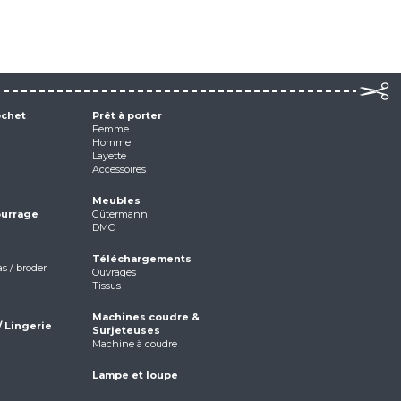
ochet
Prêt à porter
Femme
Homme
Layette
Accessoires
Meubles
ourrage
Gütermann
DMC
Téléchargements
as / broder
Ouvrages
Tissus
Machines coudre &
/ Lingerie
Surjeteuses
Machine à coudre
Lampe et loupe