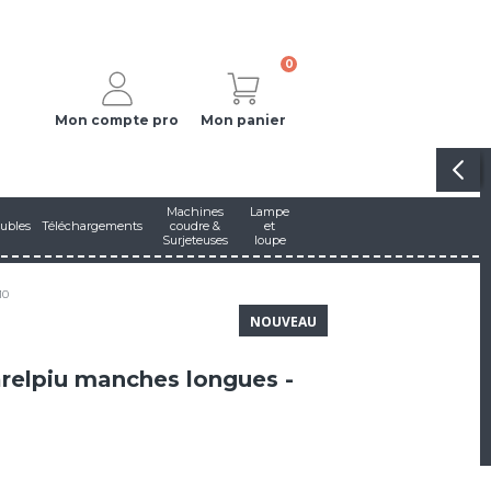
0
Mon compte pro
Mon panier
Machines
Lampe
ubles
Téléchargements
coudre &
et
Surjeteuses
loupe
10
NOUVEAU
elpiu manches longues -