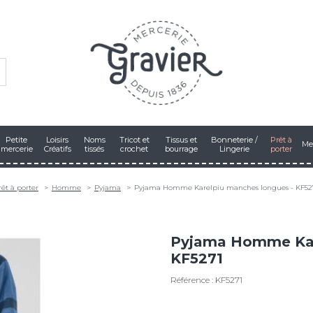
Petite
Loisirs
Noms
Tricot et
Tissus et
Bonneterie /
Prêt à
Me
mercerie
Créatifs
tissés
crochet
bourrage
Lingerie
porter
rêt à porter
Homme
Pyjama
Pyjama Homme Karelpiu manches longues - KF52
Pyjama Homme Kar
KF5271
Référence : KF5271