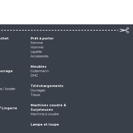
ochet
Prêt à porter
Femme
Homme
Layette
Accessoires
Meubles
ourrage
Gütermann
DMC
Téléchargements
as / broder
Ouvrages
Tissus
Machines coudre &
/ Lingerie
Surjeteuses
Machine à coudre
Lampe et loupe