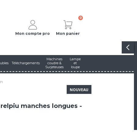
0
Mon compte pro
Mon panier
Machines
Lampe
ubles
Téléchargements
coudre &
et
Surjeteuses
loupe
71
NOUVEAU
elpiu manches longues -