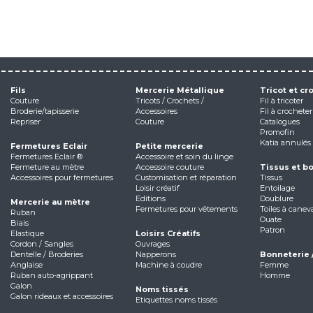
Fils
Mercerie Métallique
Tricot et cr
Couture
Tricots / Crochets /
Fil à tricoter
Broderie/tapisserie
Accessoires
Fil à crocheter
Repriser
Couture
Catalogues
Promofin
Katia annulés
Fermetures Eclair
Petite mercerie
Fermetures Eclair ®
Accessoire et soin du linge
Fermeture au mètre
Accessoire couture
Tissus et b
Accessoires pour fermetures
Customisation et réparation
Tissus
Loisir créatif
Entoilage
Editions
Doublure
Mercerie au mètre
Fermetures pour vêtements
Toiles à canev
Ruban
Ouate
Biais
Patron
Elastique
Loisirs Créatifs
Cordon / Sangles
Ouvrages
Dentelle / Broderies
Napperons
Bonneterie 
Anglaise
Machine à coudre
Femme
Ruban auto-agrippant
Homme
Galon
Noms tissés
Galon rideaux et accessoires
Etiquettes noms tissés