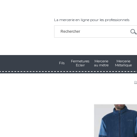
La mercerie en ligne pour les professionnels
Fermetures
Mercerie
Mercerie
Fils
Eclair
au mètre
Métallique
P