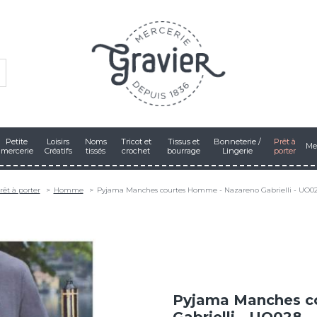
Petite
Loisirs
Noms
Tricot et
Tissus et
Bonneterie /
Prêt à
Me
mercerie
Créatifs
tissés
crochet
bourrage
Lingerie
porter
rêt à porter
Homme
Pyjama Manches courtes Homme - Nazareno Gabrielli - UO0
Pyjama Manches c