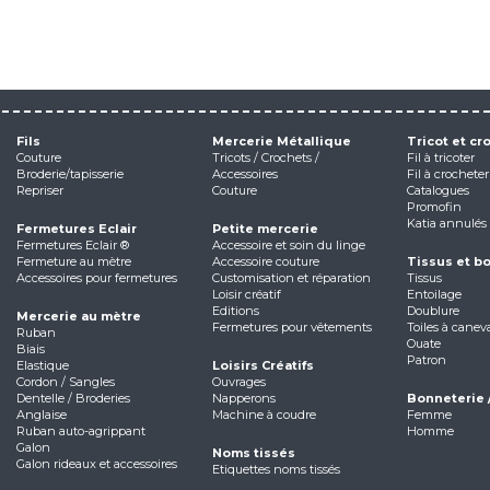
Fils
Mercerie Métallique
Tricot et cr
Couture
Tricots / Crochets /
Fil à tricoter
Broderie/tapisserie
Accessoires
Fil à crocheter
Repriser
Couture
Catalogues
Promofin
Katia annulés
Fermetures Eclair
Petite mercerie
Fermetures Eclair ®
Accessoire et soin du linge
Fermeture au mètre
Accessoire couture
Tissus et b
Accessoires pour fermetures
Customisation et réparation
Tissus
Loisir créatif
Entoilage
Editions
Doublure
Mercerie au mètre
Fermetures pour vêtements
Toiles à canev
Ruban
Ouate
Biais
Patron
Elastique
Loisirs Créatifs
Cordon / Sangles
Ouvrages
Dentelle / Broderies
Napperons
Bonneterie 
Anglaise
Machine à coudre
Femme
Ruban auto-agrippant
Homme
Galon
Noms tissés
Galon rideaux et accessoires
Etiquettes noms tissés