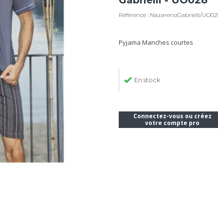
Gabrielli - UO028
Référence : NazarenoGabrielli/UO02
Pyjama Manches courtes
En stock
Connectez-vous ou créez
votre compte pro