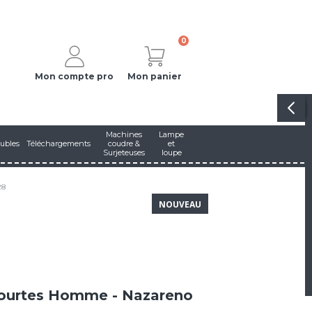
0
Mon compte pro
Mon panier
Machines
Lampe
ubles
Téléchargements
coudre &
et
Surjeteuses
loupe
28
NOUVEAU
ourtes Homme - Nazareno