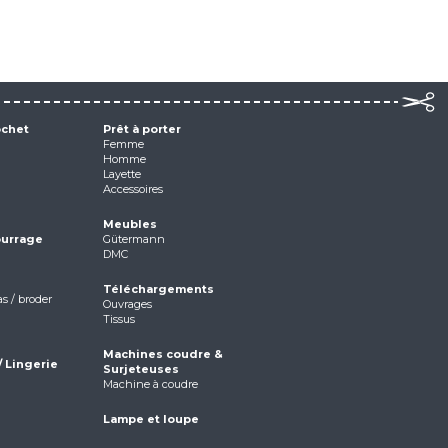
ochet
Prêt à porter
Femme
Homme
Layette
Accessoires
Meubles
ourrage
Gütermann
DMC
Téléchargements
as / broder
Ouvrages
Tissus
Machines coudre &
/ Lingerie
Surjeteuses
Machine à coudre
Lampe et loupe