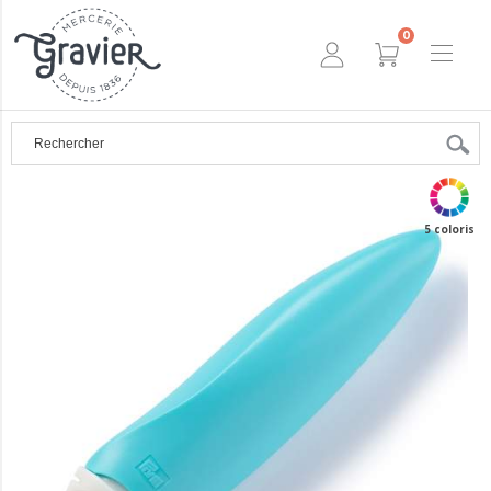
0
5 coloris