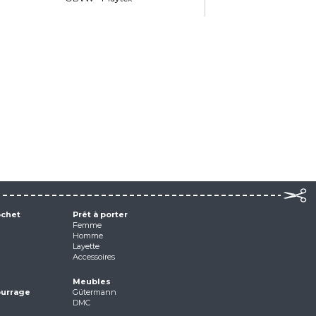
ochet
Prêt à porter
Femme
Homme
Layette
Accessoires
Meubles
ourrage
Gütermann
DMC