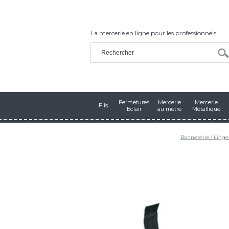
La mercerie en ligne pour les professionnels
Fermetures
Mercerie
Mercerie
Fils
Eclair
au mètre
Métallique
Bonneterie / Linge