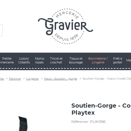
Petite
Loisirs
Noms
Tricot et
Tissus et
Bonneterie /
Prêt à
Me
mercerie
Créatifs
tissés
crochet
bourrage
Lingerie
porter
rie
Femme
Lingerie
Haut - Soutien - gorge
Soutien-Gorge - Coeur Croisé Cla
Soutien-Gorge - Co
Playtex
Référence : PLAY/556