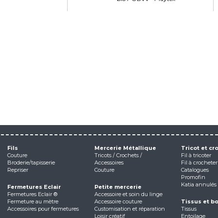
Fils
Mercerie Métallique
Tricot et cr
Couture
Tricots / Crochets /
Fil à tricoter
Broderie/tapisserie
Accessoires
Fil à crocheter
Repriser
Couture
Catalogues
Promofin
Katia annulés
Fermetures Eclair
Petite mercerie
Fermetures Eclair ®
Accessoire et soin du linge
Fermeture au mètre
Accessoire couture
Tissus et b
Accessoires pour fermetures
Customisation et réparation
Tissus
Loisir créatif
Entoilage