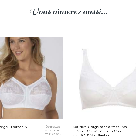
Vous aimerez aussi...
orge - Doreen N -
Connectez-
Soutien-Gorge sans armatures
vous pour
- Coeur Croisé Féminin Coton
voir les prix
bio POBVV - Playtex