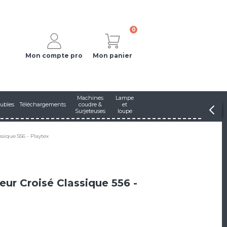
0
Mon compte pro
Mon panier
Machines
Lampe
ubles
Téléchargements
coudre &
et
Surjeteuses
loupe
ssique 556 - Playtex
eur Croisé Classique 556 -