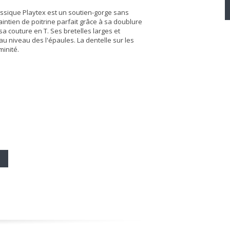
assique Playtex est un soutien-gorge sans
ntien de poitrine parfait grâce à sa doublure
a couture en T. Ses bretelles larges et
u niveau des l'épaules. La dentelle sur les
inité.