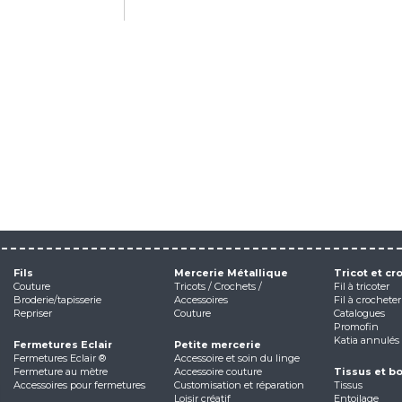
Fils
Mercerie Métallique
Tricot et cr
Couture
Tricots / Crochets /
Fil à tricoter
Broderie/tapisserie
Accessoires
Fil à crocheter
Repriser
Couture
Catalogues
Promofin
Katia annulés
Fermetures Eclair
Petite mercerie
Fermetures Eclair ®
Accessoire et soin du linge
Fermeture au mètre
Accessoire couture
Tissus et b
Accessoires pour fermetures
Customisation et réparation
Tissus
Loisir créatif
Entoilage