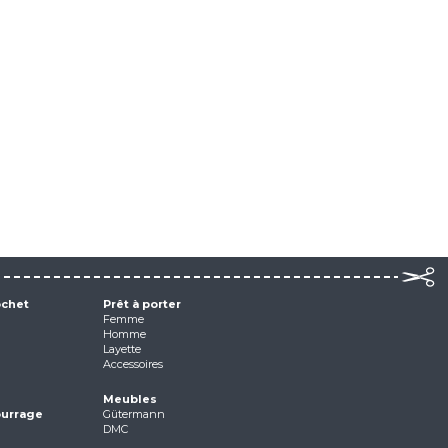
ochet
Prêt à porter
Femme
Homme
Layette
Accessoires
Meubles
ourrage
Gütermann
DMC