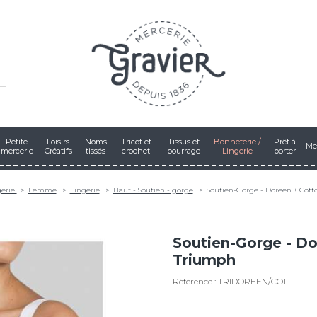
Petite
Loisirs
Noms
Tricot et
Tissus et
Bonneterie /
Prêt à
Me
mercerie
Créatifs
tissés
crochet
bourrage
Lingerie
porter
gerie
Femme
Lingerie
Haut - Soutien - gorge
Soutien-Gorge - Doreen + Cott
Soutien-Gorge - Do
Triumph
Référence : TRIDOREEN/CO1