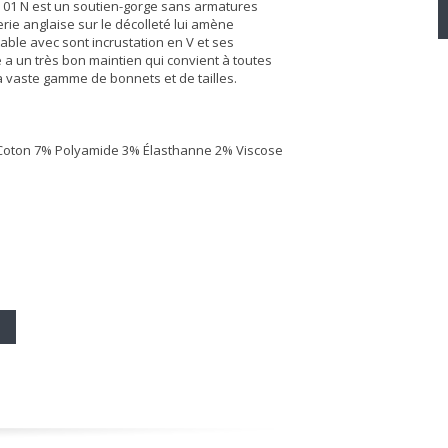
 01 N est un soutien-gorge sans armatures
rie anglaise sur le décolleté lui amène
able avec sont incrustation en V et ses
a un très bon maintien qui convient à toutes
a vaste gamme de bonnets et de tailles.
 Coton 7% Polyamide 3% Élasthanne 2% Viscose