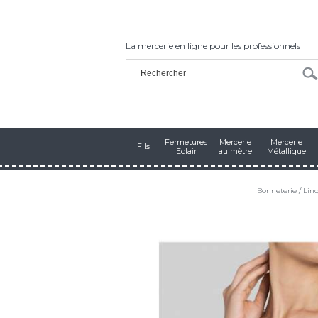
La mercerie en ligne pour les professionnels
Fermetures
Mercerie
Mercerie
Fils
Eclair
au mètre
Métallique
Bonneterie / Lin