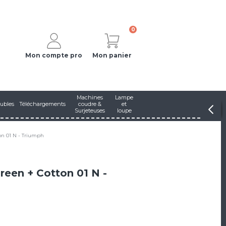
0
Mon compte pro
Mon panier
Machines
Lampe
ubles
Téléchargements
coudre &
et
Surjeteuses
loupe
on 01 N - Triumph
reen + Cotton 01 N -