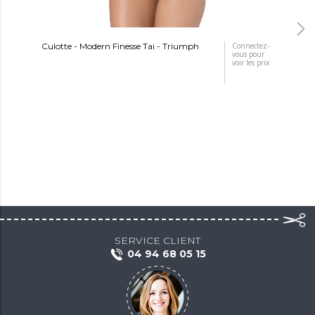
Culotte - Modern Finesse Tai - Triumph
Connectez-
Cul
vous pour
Tr
voir les prix
SERVICE CLIENT
04 94 68 05 15