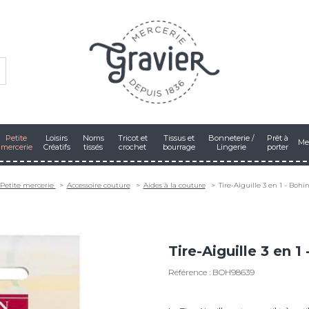
Petite
Loisirs
Noms
Tricot et
Tissus et
Bonneterie /
Prêt à
Me
mercerie
Créatifs
tissés
crochet
bourrage
Lingerie
porter
Petite mercerie
Accessoire couture
Aides à la couture
Tire-Aiguille 3 en 1 - Bohi
Tire-Aiguille 3 en 1
Référence : BOH98639