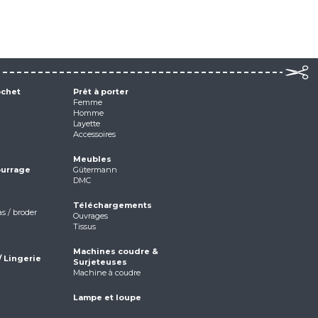
ochet
Prêt à porter
Femme
Homme
Layette
Accessoires
Meubles
ourrage
Gütermann
DMC
Téléchargements
as / broder
Ouvrages
Tissus
Machines coudre &
/ Lingerie
Surjeteuses
Machine à coudre
Lampe et loupe