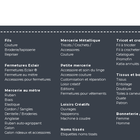
Fils
Mercerie Métallique
Tricot et cr
Couture
Tricots / Crochets /
Fil à tricoter
Broderie/tapisserie
Accessoires
Fil à crocheter
Repriser
Couture
Catalogues
Promofin
Katia annulés
Fermetures Eclair
Petite mercerie
Fermetures Eclair ®
Accessoire et soin du linge
Fermeture au mètre
Accessoire couture
Tissus et b
Accessoires pour fermetures
Customisation et réparation
Tissus
Loisir créatif
Entoilage
Editions
Doublure
Mercerie au mètre
Fermetures pour vêtements
Toiles à canev
Ruban
Ouate
Biais
Patron
Elastique
Loisirs Créatifs
Cordon / Sangles
Ouvrages
Dentelle / Broderies
Napperons
Bonneterie 
Anglaise
Machine à coudre
Femme
Ruban auto-agrippant
Homme
Galon
Noms tissés
Galon rideaux et accessoires
Etiquettes noms tissés