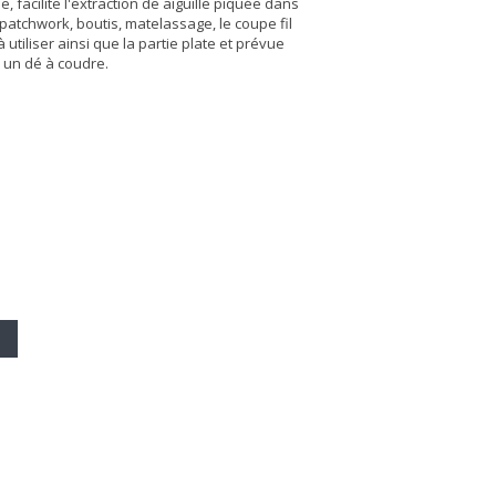
ile, facilite l'extraction de aiguille piquée dans
e patchwork, boutis, matelassage, le coupe fil
à utiliser ainsi que la partie plate et prévue
 un dé à coudre.