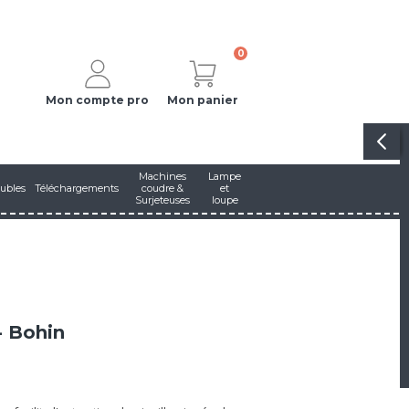
0
Mon compte pro
Mon panier
Machines
Lampe
ubles
Téléchargements
coudre &
et
Surjeteuses
loupe
n
 - Bohin