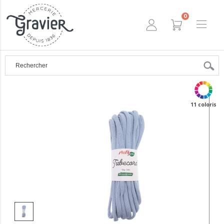
0
11 coloris