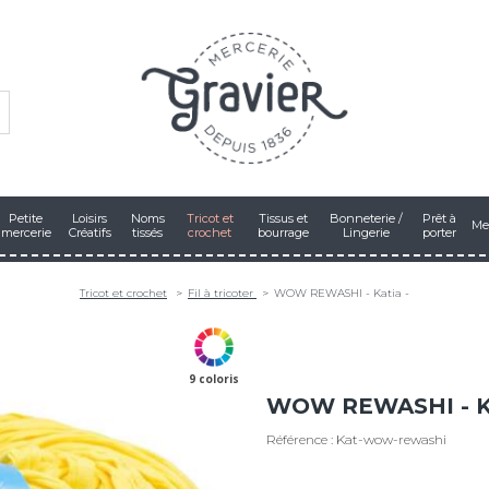
Petite
Loisirs
Noms
Tricot et
Tissus et
Bonneterie /
Prêt à
Me
mercerie
Créatifs
tissés
crochet
bourrage
Lingerie
porter
Tricot et crochet
Fil à tricoter
WOW REWASHI - Katia -
9 coloris
WOW REWASHI - Ka
Référence : Kat-wow-rewashi