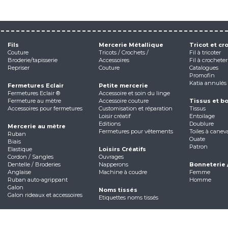
Fils
Mercerie Métallique
Tricot et cr
Couture
Tricots / Crochets /
Fil à tricoter
Broderie/tapisserie
Accessoires
Fil à crocheter
Repriser
Couture
Catalogues
Promofin
Katia annulés
Fermetures Eclair
Petite mercerie
Fermetures Eclair ®
Accessoire et soin du linge
Fermeture au mètre
Accessoire couture
Tissus et b
Accessoires pour fermetures
Customisation et réparation
Tissus
Loisir créatif
Entoilage
Editions
Doublure
Mercerie au mètre
Fermetures pour vêtements
Toiles à canev
Ruban
Ouate
Biais
Patron
Elastique
Loisirs Créatifs
Cordon / Sangles
Ouvrages
Dentelle / Broderies
Napperons
Bonneterie 
Anglaise
Machine à coudre
Femme
Ruban auto-agrippant
Homme
Galon
Noms tissés
Galon rideaux et accessoires
Etiquettes noms tissés