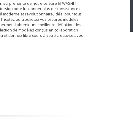
n surprenante de notre célèbre fil WASHI !
orsion pour lui donner plus de consistance et
l moderne et révolutionnaire, idéal pour tout
et. Tricotez ou crochetez vos propres modèles
 permet d'obtenir une meilleure définition des
llection de modèles conçus en collaboration
ci et donnez libre cours à votre créativité avec
k