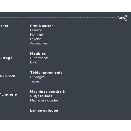
ochet
Prêt à porter
Femme
Homme
Layette
Accessoires
Meubles
ourrage
Gütermann
DMC
Téléchargements
as / broder
Ouvrages
Tissus
Machines coudre &
/ Lingerie
Surjeteuses
Machine à coudre
Lampe et loupe