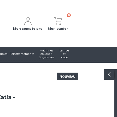
0
Mon compte pro
Mon panier
Machines
Lampe
ubles
Téléchargements
coudre &
et
Surjeteuses
loupe
NOUVEAU
tia -