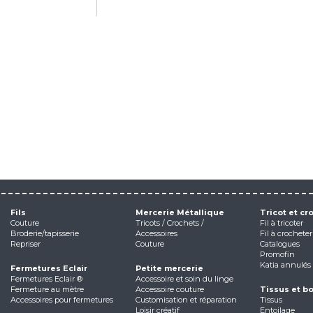
Fils
Mercerie Métallique
Tricot et cr
Couture
Tricots / Crochets /
Fil à tricoter
Broderie/tapisserie
Accessoires
Fil à crocheter
Repriser
Couture
Catalogues
Promofin
Katia annulés
Fermetures Eclair
Petite mercerie
Fermetures Eclair ®
Accessoire et soin du linge
Fermeture au mètre
Accessoire couture
Tissus et b
Accessoires pour fermetures
Customisation et réparation
Tissus
Loisir créatif
Entoilage