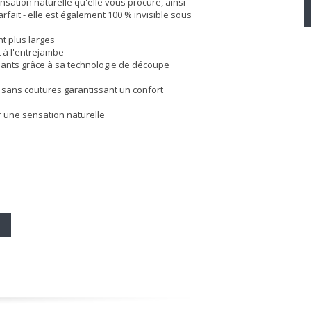
ensation naturelle qu'elle vous procure, ainsi
fait - elle est également 100 % invisible sous
t plus larges
et à l'entrejambe
lants grâce à sa technologie de découpe
sans coutures garantissant un confort
 une sensation naturelle