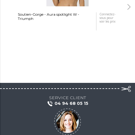
Soutien-Gorge - Aura spotlight W -
Connectez-
Sou
vous pour
Triumph
Tr
voir les prix
SERVICE CLIENT
04 94 68 05 15