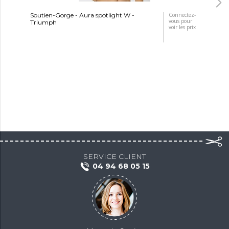
Soutien-Gorge - Aura spotlight W -
Connectez-
Sou
vous pour
Triumph
Tr
voir les prix
SERVICE CLIENT
04 94 68 05 15