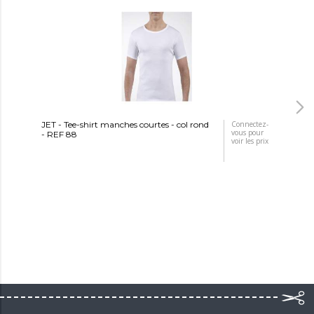
JET - Tee-shirt manches courtes - col rond
Connectez-
JET
vous pour
- REF 88
- T
voir les prix