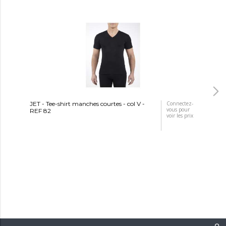
JET - Tee-shirt manches courtes - col V -
Connectez-
JET
vous pour
REF 82
- R
voir les prix