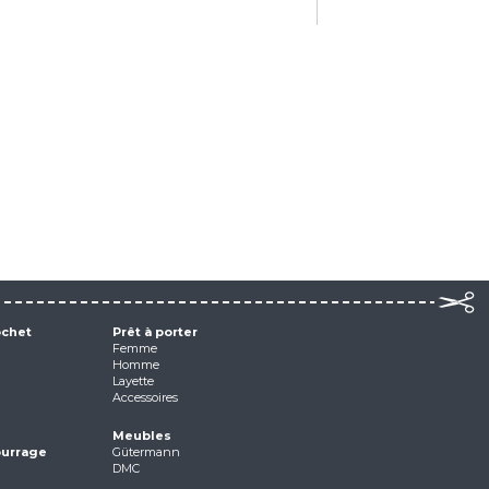
ochet
Prêt à porter
Femme
Homme
Layette
Accessoires
Meubles
ourrage
Gütermann
DMC