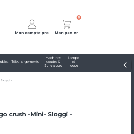
0
Mon compte pro
Mon panier
Machines
Lampe
ubles
Téléchargements
coudre &
et
Surjeteuses
loupe
 Sloggi -
go crush -Mini- Sloggi -