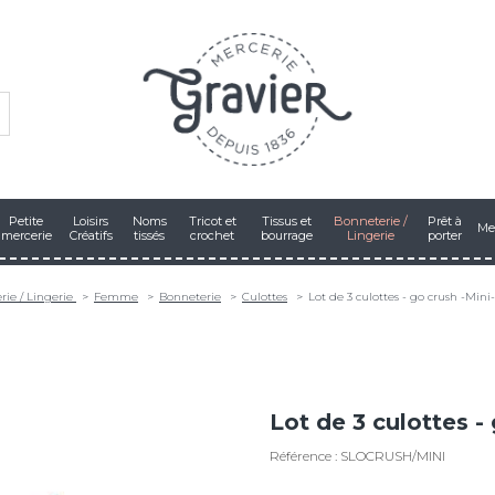
Petite
Loisirs
Noms
Tricot et
Tissus et
Bonneterie /
Prêt à
Me
mercerie
Créatifs
tissés
crochet
bourrage
Lingerie
porter
rie / Lingerie
Femme
Bonneterie
Culottes
Lot de 3 culottes - go crush -Mini-
Lot de 3 culottes - 
Référence : SLOCRUSH/MINI