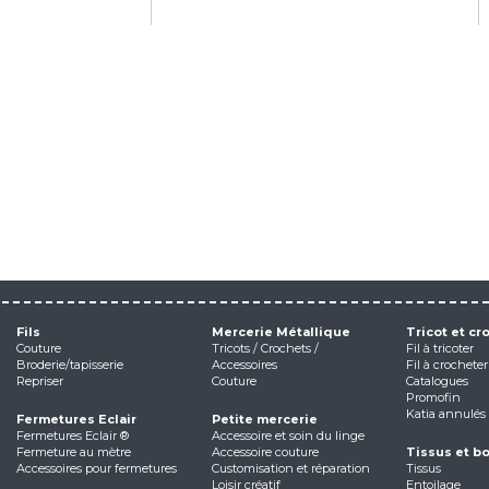
Fils
Mercerie Métallique
Tricot et cr
Couture
Tricots / Crochets /
Fil à tricoter
Broderie/tapisserie
Accessoires
Fil à crocheter
Repriser
Couture
Catalogues
Promofin
Katia annulés
Fermetures Eclair
Petite mercerie
Fermetures Eclair ®
Accessoire et soin du linge
Fermeture au mètre
Accessoire couture
Tissus et b
Accessoires pour fermetures
Customisation et réparation
Tissus
Loisir créatif
Entoilage