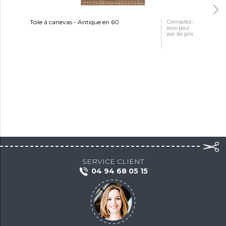
Toile à canevas - Antique en 60
Connectez-
Toi
vous pour
voir les prix
SERVICE CLIENT
04 94 68 05 15