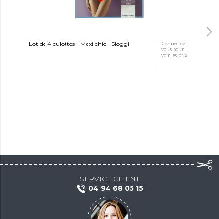
Lot de 4 culottes - Maxi chic - Sloggi
Connectez-
Lot
vous pour
voir les prix
SERVICE CLIENT
04 94 68 05 15