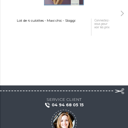
Lot de 4 culottes - Maxi chic - Sloggi
Connectez-
Lot
vous pour
voir les prix
SERVICE CLIENT
04 94 68 05 15