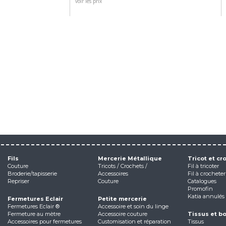
voir les prix
Fils
Mercerie Métallique
Tricot et cr
Couture
Tricots / Crochets /
Fil à tricoter
Broderie/tapisserie
Accessoires
Fil à crocheter
Repriser
Couture
Catalogues
Promofin
Katia annulés
Fermetures Eclair
Petite mercerie
Fermetures Eclair ®
Accessoire et soin du linge
Fermeture au mètre
Accessoire couture
Tissus et b
Accessoires pour fermetures
Customisation et réparation
Tissus