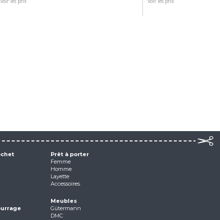
voir les prix
voir les prix
ochet
Prêt à porter
Femme
Homme
Layette
Accessoires
Meubles
ourrage
Gütermann
DMC