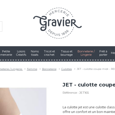
Petite
Loisirs
Noms
Tricot et
Tissus et
Bonneterie /
Prêt à
Me
mercerie
Créatifs
tissés
crochet
bourrage
Lingerie
porter
eterie / Lingerie
Femme
Bonneterie
Culottes
JET - culotte coupe midi - RE
JET - culotte coupe
Référence : JET165
La culotte jet est une culotte cla
offre un confort et un bon maintie