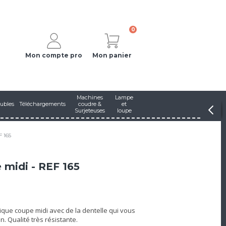
0
Mon compte pro
Mon panier
Machines
Lampe
ubles
Téléchargements
coudre &
et
Surjeteuses
loupe
F 165
 midi - REF 165
ssique coupe midi avec de la dentelle qui vous
n. Qualité très résistante.