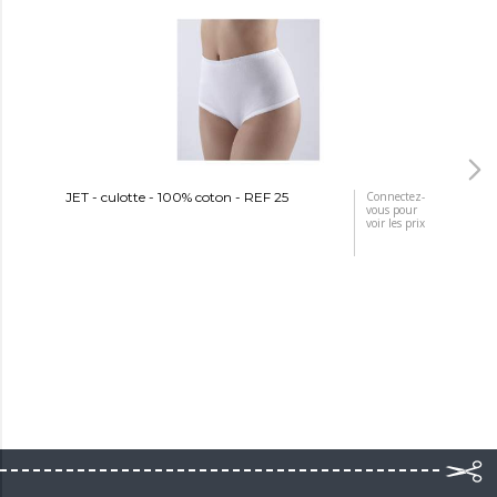
JET - culotte - 100% coton - REF 25
Connectez-
JET
vous pour
voir les prix