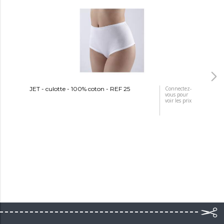
JET - culotte - 100% coton - REF 25
Connectez-
JET
vous pour
voir les prix