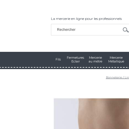
La mercerie en ligne pour les professionnels
Fermetures
Mercerie
Mercerie
Fils
Eclair
au mètre
Métallique
Bonneterie / Li