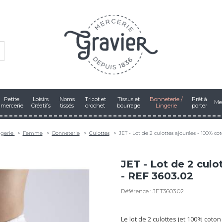
Petite
Loisirs
Noms
Tricot et
Tissus et
Bonneterie /
Prêt à
Me
mercerie
Créatifs
tissés
crochet
bourrage
Lingerie
porter
ngerie
Femme
Bonneterie
Culottes
JET - Lot de 2 culottes ajourées - 100% co
JET - Lot de 2 culo
- REF 3603.02
Référence : JET3603.02
Le lot de 2 culottes jet 100% cot