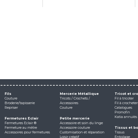
Fils
Mercerie Métallique
Tricot et cr
Couture
Tricots / Crochets /
Fil à tricoter
Broderie/tapisserie
Accessoires
Fil à crocheter
Repriser
Couture
Catalogues
Promofin
Katia annulés
Fermetures Eclair
Petite mercerie
Fermetures Eclair ®
Accessoire et soin du linge
Fermeture au mètre
Accessoire couture
Tissus et b
Accessoires pour fermetures
Customisation et réparation
Tissus
Loisir créatif
Entoilage