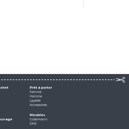
ochet
Prêt à porter
Femme
Homme
Layette
Accessoires
Meubles
ourrage
Gütermann
DMC