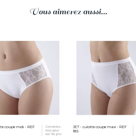
Vous aimerez aussi...
tte coupe midi - REF
Connectez-
JET - culotte coupe maxi - REF
vous pour
185
voir les prix