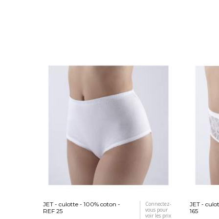
JET - culotte - 100% coton -
Connectez-
JET - culo
vous pour
REF 25
165
voir les prix