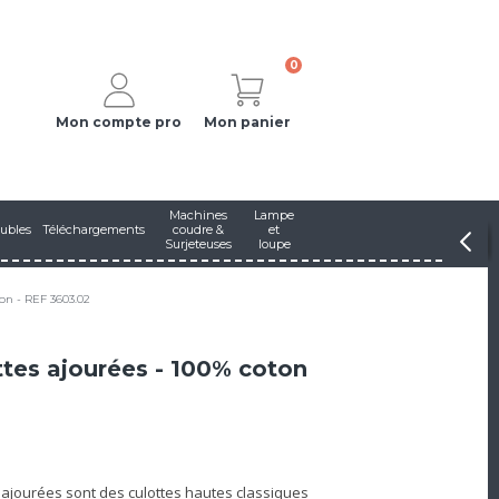
0
Mon compte pro
Mon panier
Machines
Lampe
ubles
Téléchargements
coudre &
et
Surjeteuses
loupe
ton - REF 3603.02
ttes ajourées - 100% coton
on ajourées sont des culottes hautes classiques