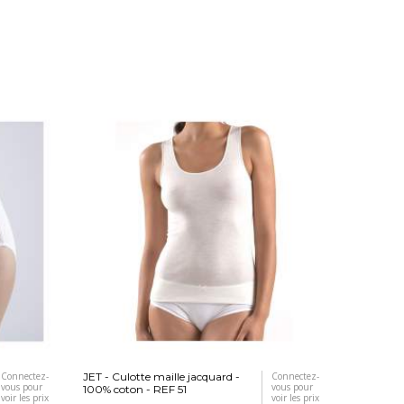
Connectez-
JET - Culotte maille jacquard -
Connectez-
JET - Cul
vous pour
vous pour
100% coton - REF 51
coton -RE
voir les prix
voir les prix